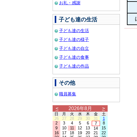
お礼・感謝
子ども達の生活
子ども達の生活
子ども達の様子
子ども達の自立
子ども達の食事
子ども達の作品
その他
職員募集
<
2026年8月
>
日
月
火
水
木
金
土
26
27
28
29
30
31
1
2
3
4
5
6
8
7
9
10
11
12
13
15
14
16
17
18
19
20
21
22