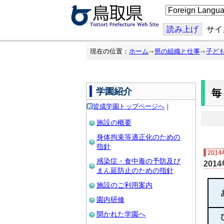
こ
の
ペ
ー
読み上げ
サイ
ジ
を
翻
現在の位置：
ホーム
県の組織と仕事
子ど
訳
す
る
学園紹介
皆成学園トップページへ
｜
施設の概要
身体拘束等適正化のための
指針
201
感染症・食中毒の予防及び
201
まん延防止のための指針
施設のご利用案内
園内研修
開かれた学園へ