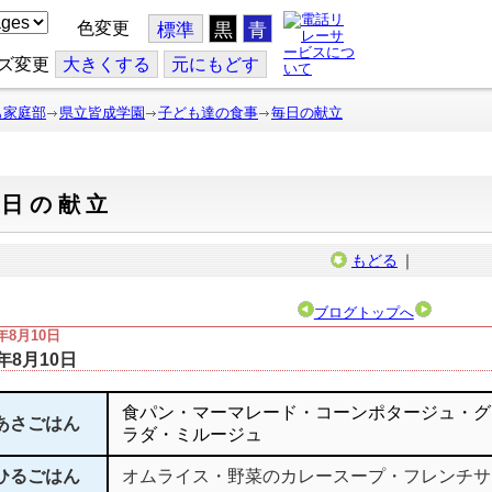
色変更
標準
黒
青
ズ変更
大
きくする
元
にもどす
も家庭部
県立皆成学園
子ども達の食事
毎日の献立
毎日の献立
もどる
｜
ブログトップへ
4年8月10日
4年8月10日
食パン・マーマレード・コーンポタージュ・グ
あさごはん
ラダ・ミルージュ
ひるごはん
オムライス・野菜のカレースープ・フレンチサ