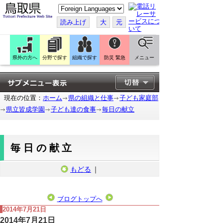
こ
の
ペ
読み上げ
大
元
ー
ジ
を
翻
訳
県外の方へ
分野で探す
組織で探す
防災 緊急
メニュー
す
る
現在の位置：
ホーム
県の組織と仕事
子ども家庭部
県立皆成学園
子ども達の食事
毎日の献立
毎日の献立
もどる
｜
ブログトップへ
2014年7月21日
2014年7月21日