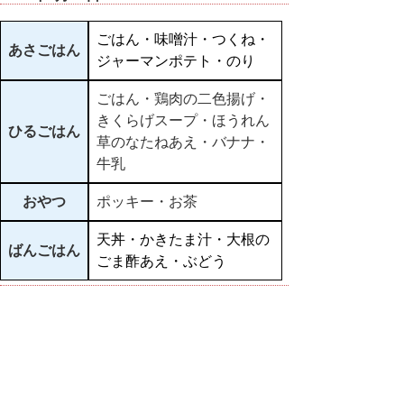
ごはん・味噌汁・つくね・
あさごはん
ジャーマンポテト・のり
ごはん・鶏肉の二色揚げ・
きくらげスープ・ほうれん
ひるごはん
草のなたねあえ・バナナ・
牛乳
おやつ
ポッキー・お茶
天丼・かきたま汁・大根の
ばんごはん
ごま酢あえ・ぶどう
▲ページ上部に戻る
と
個人情報保護
|
リンクについて
|
著作権に
り
ついて
|
アクセシビリティ