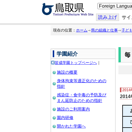
こ
の
ペ
ー
読み上げ
サイ
ジ
を
翻
現在の位置：
ホーム
県の組織と仕事
子ど
訳
す
る
学園紹介
皆成学園トップページへ
｜
施設の概要
身体拘束等適正化のための
指針
201
感染症・食中毒の予防及び
201
まん延防止のための指針
施設のご利用案内
園内研修
開かれた学園へ