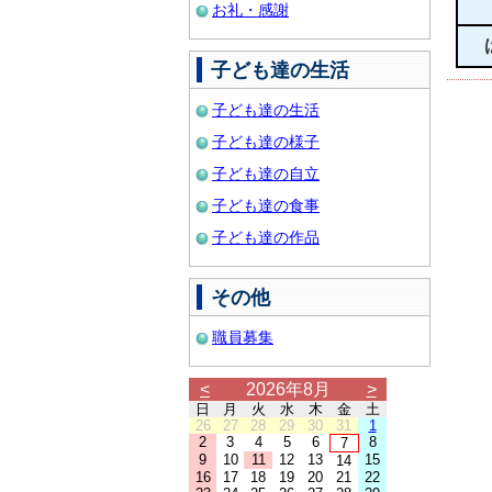
お礼・感謝
子ども達の生活
子ども達の生活
子ども達の様子
子ども達の自立
子ども達の食事
子ども達の作品
その他
職員募集
<
2026年8月
>
日
月
火
水
木
金
土
26
27
28
29
30
31
1
2
3
4
5
6
8
7
9
10
11
12
13
15
14
16
17
18
19
20
21
22