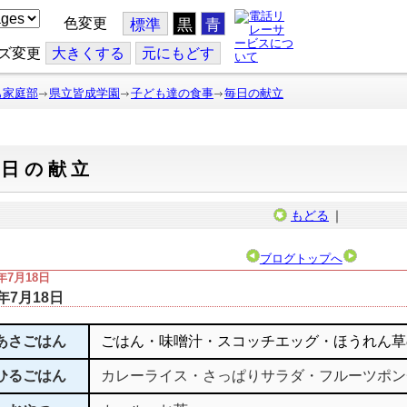
色変更
標準
黒
青
ズ変更
大
きくする
元
にもどす
も家庭部
県立皆成学園
子ども達の食事
毎日の献立
毎日の献立
もどる
｜
ブログトップへ
4年7月18日
4年7月18日
あさごはん
ごはん・味噌汁・スコッチエッグ・ほうれん草
ひるごはん
カレーライス・さっぱりサラダ・フルーツポン