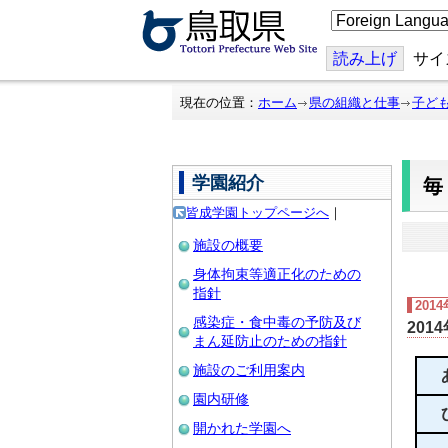
こ
の
ペ
ー
読み上げ
サイ
ジ
を
翻
現在の位置：
ホーム
県の組織と仕事
子ど
訳
す
る
学園紹介
皆成学園トップページへ
｜
施設の概要
身体拘束等適正化のための
指針
201
感染症・食中毒の予防及び
201
まん延防止のための指針
施設のご利用案内
園内研修
開かれた学園へ