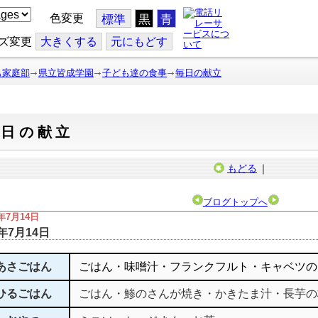
色変更
標準
黒
青
ズ変更
大
きくする
元
にもどす
も家庭部
県立皆成学園
子ども達の食事
毎日の献立
毎日の献立
もどる
｜
ブログトップへ
4年7月14日
4年7月14日
あさごはん
ごはん・味噌汁・フランクフルト・キャベツの
ひるごはん
ごはん・鯵のさんが焼き・かきたま汁・長芋の