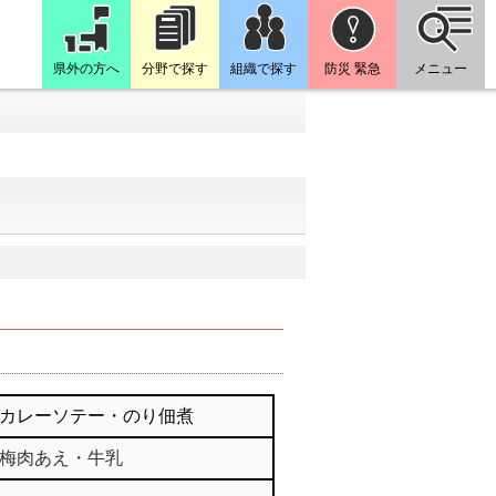
県外の方へ
分野で探す
組織で探す
防災 緊急
メニュー
カレーソテー・のり佃煮
梅肉あえ・牛乳