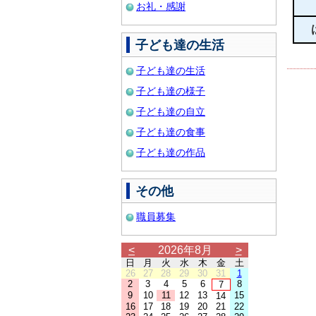
お礼・感謝
子ども達の生活
子ども達の生活
子ども達の様子
子ども達の自立
子ども達の食事
子ども達の作品
その他
職員募集
<
2026年8月
>
日
月
火
水
木
金
土
26
27
28
29
30
31
1
2
3
4
5
6
8
7
9
10
11
12
13
15
14
16
17
18
19
20
21
22