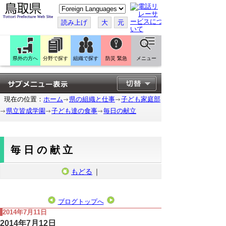
こ
の
ペ
読み上げ
大
元
ー
ジ
を
翻
訳
県外の方へ
分野で探す
組織で探す
防災 緊急
メニュー
す
る
現在の位置：
ホーム
県の組織と仕事
子ども家庭部
県立皆成学園
子ども達の食事
毎日の献立
毎日の献立
もどる
｜
ブログトップへ
2014年7月11日
2014年7月12日