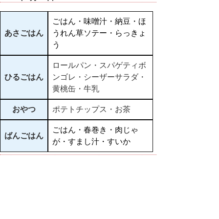
ごはん・味噌汁・納豆・ほ
あさごはん
うれん草ソテー・らっきょ
う
ロールパン・スパゲティボ
ひるごはん
ンゴレ・シーザーサラダ・
黄桃缶・牛乳
おやつ
ポテトチップス・お茶
ごはん・春巻き・肉じゃ
ばんごはん
が・すまし汁・すいか
▲ページ上部に戻る
と
個人情報保護
|
リンクについて
|
著作権に
り
ついて
|
アクセシビリティ