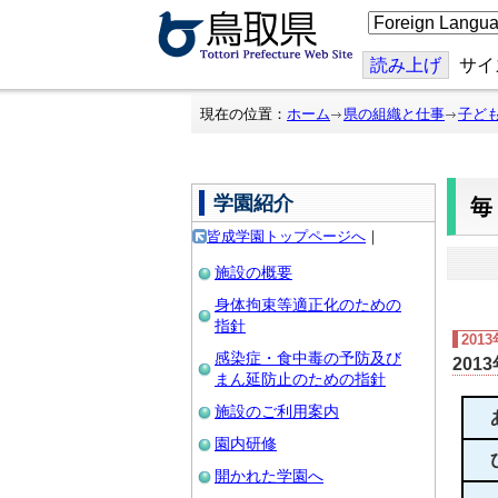
こ
の
ペ
ー
読み上げ
サイ
ジ
を
翻
現在の位置：
ホーム
県の組織と仕事
子ど
訳
す
る
学園紹介
皆成学園トップページへ
｜
施設の概要
身体拘束等適正化のための
指針
201
感染症・食中毒の予防及び
201
まん延防止のための指針
施設のご利用案内
園内研修
開かれた学園へ