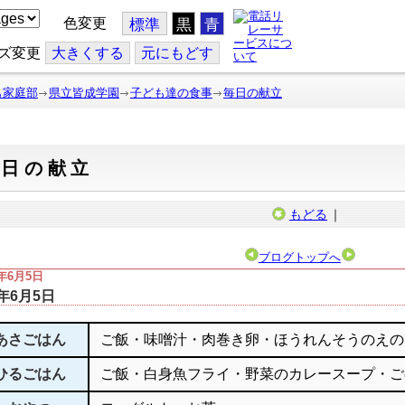
色変更
標準
黒
青
ズ変更
大
きくする
元
にもどす
も家庭部
県立皆成学園
子ども達の食事
毎日の献立
毎日の献立
もどる
｜
ブログトップへ
3年6月5日
3年6月5日
あさごはん
ご飯・味噌汁・肉巻き卵・ほうれんそうのえの
ひるごはん
ご飯・白身魚フライ・野菜のカレースープ・ご