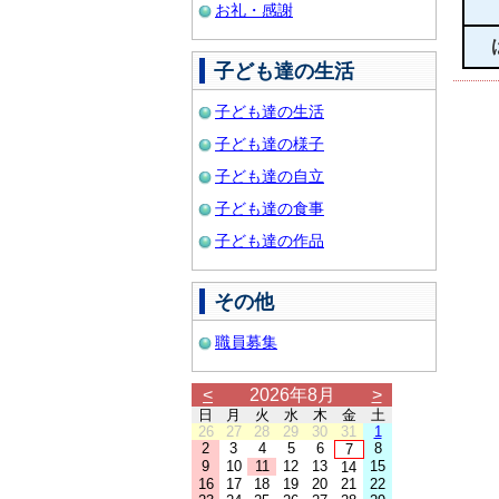
お礼・感謝
子ども達の生活
子ども達の生活
子ども達の様子
子ども達の自立
子ども達の食事
子ども達の作品
その他
職員募集
<
2026年8月
>
日
月
火
水
木
金
土
26
27
28
29
30
31
1
2
3
4
5
6
8
7
9
10
11
12
13
15
14
16
17
18
19
20
21
22