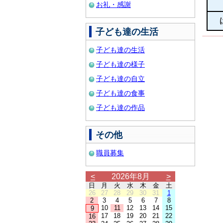
お礼・感謝
子ども達の生活
子ども達の生活
子ども達の様子
子ども達の自立
子ども達の食事
子ども達の作品
その他
職員募集
<
2026年8月
>
日
月
火
水
木
金
土
26
27
28
29
30
31
1
2
3
4
5
6
7
8
10
11
12
13
14
15
9
17
18
19
20
21
22
16