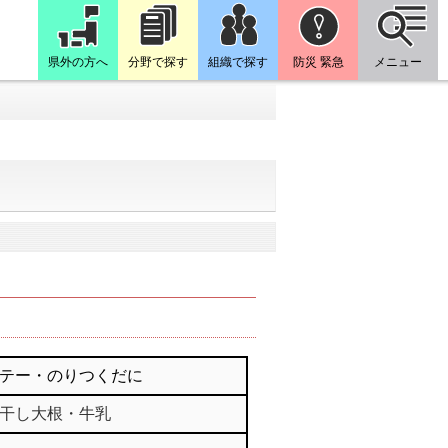
県外の方へ
分野で探す
組織で探す
防災 緊急
メニュー
テー・のりつくだに
干し大根・牛乳