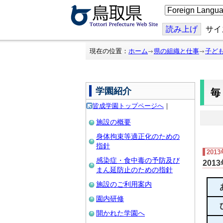
こ
の
ペ
ー
読み上げ
サイ
ジ
を
翻
現在の位置：
ホーム
県の組織と仕事
子ど
訳
す
る
学園紹介
皆成学園トップページへ
｜
施設の概要
身体拘束等適正化のための
指針
201
感染症・食中毒の予防及び
201
まん延防止のための指針
施設のご利用案内
園内研修
開かれた学園へ