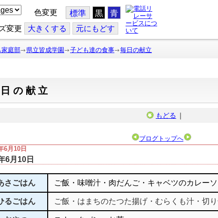
色変更
標準
黒
青
ズ変更
大
きくする
元
にもどす
も家庭部
県立皆成学園
子ども達の食事
毎日の献立
毎日の献立
もどる
｜
ブログトップへ
3年6月10日
3年6月10日
あさごはん
ご飯・味噌汁・肉だんご・キャベツのカレーソ
ひるごはん
ご飯・はまちのたつた揚げ・むらくも汁・切り