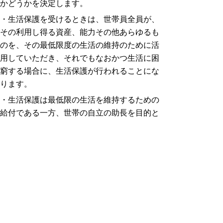
かどうかを決定します。
・生活保護を受けるときは、世帯員全員が、
その利用し得る資産、能力その他あらゆるも
のを、その最低限度の生活の維持のために活
用していただき、それでもなおかつ生活に困
窮する場合に、生活保護が行われることにな
ります。
・生活保護は最低限の生活を維持するための
給付である一方、世帯の自立の助長を目的と
している制度です。保護の実施機関は、生活
保護を受けるようになった後も、そのために
必要な指導、援助を行います。
詳しくは、地域の民生児童委員、お住まいの
町役場や福祉事務所にお問い合わせくださ
い。