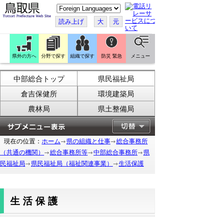
こ
の
ペ
読み上げ
大
元
ー
ジ
を
翻
訳
県外の方へ
分野で探す
組織で探す
防災 緊急
メニュー
す
る
中部総合トップ
県民福祉局
倉吉保健所
環境建築局
農林局
県土整備局
現在の位置：
ホーム
県の組織と仕事
総合事務所
（共通の機関）
総合事務所等
中部総合事務所
県
民福祉局
県民福祉局（福祉関連事業）
生活保護
生活保護