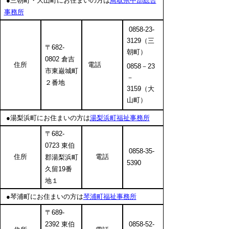
●三朝町・大山町にお住まいの方は
鳥取県中部総合
事務所
0858-23-
3129（三
〒682-
朝町）
0802 倉吉
住所
電話
0858－23
市東巌城町
－
２番地
3159（大
山町）
●湯梨浜町にお住まいの方は
湯梨浜町福祉事務所
〒682-
0723 東伯
0858-35-
住所
電話
郡湯梨浜町
5390
久留19番
地１
●琴浦町にお住まいの方は
琴浦町福祉事務所
〒689-
2392 東伯
0858-52-