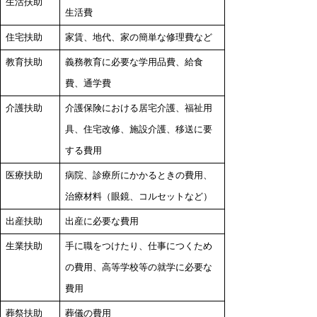
生活扶助
生活費
住宅扶助
家賃、地代、家の簡単な修理費など
教育扶助
義務教育に必要な学用品費、給食
費、通学費
介護扶助
介護保険における居宅介護、福祉用
具、住宅改修、施設介護、移送に要
する費用
医療扶助
病院、診療所にかかるときの費用、
治療材料（眼鏡、コルセットなど）
出産扶助
出産に必要な費用
生業扶助
手に職をつけたり、仕事につくため
の費用、高等学校等の就学に必要な
費用
葬祭扶助
葬儀の費用