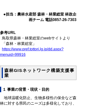
●担当：農林水産部 森林・林業総室 林政企
画チーム 電話0857-26-7303
参考URL
鳥取県森林・林業総室のwebサイトより
「森林・林業総室」
https://www.pref.tottori.lg.jp/dd.aspx?
menuid=99916
森林GISネットワーク構築支援事
業
１ 事業の背景・現状・目的
地球温暖化防止、生物多様性の保全など森
林に対する県民のニーズは多様化しており、