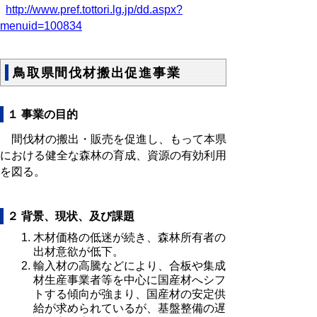
http://www.pref.tottori.lg.jp/dd.aspx?
menuid=100834
鳥取県間伐材搬出促進事業
１ 事業の目的
間伐材の搬出・販売を促進し、もって本県
における健全な森林の育成、資源の有効利用
を図る。
２ 背景、現状、及び課題
木材価格の低迷が続き、森林所有者の
出材意欲が低下。
輸入材の高騰などにより、合板や集成
材生産事業者等を中心に国産材へシフ
トする傾向が強まり、国産材の安定供
給が求められているが、基盤整備の遅