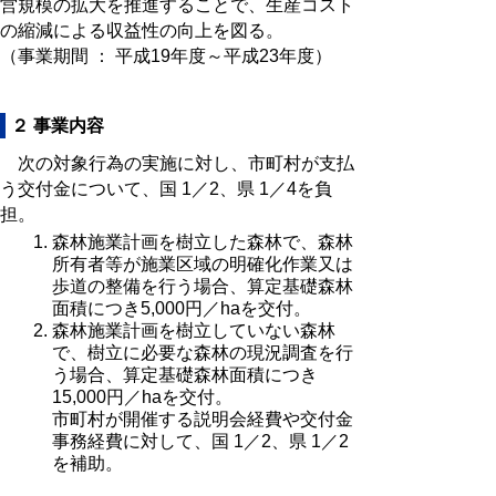
営規模の拡大を推進することで、生産コスト
の縮減による収益性の向上を図る。
（事業期間 ： 平成19年度～平成23年度）
２ 事業内容
次の対象行為の実施に対し、市町村が支払
う交付金について、国 1／2、県 1／4を負
担。
森林施業計画を樹立した森林で、森林
所有者等が施業区域の明確化作業又は
歩道の整備を行う場合、算定基礎森林
面積につき5,000円／haを交付。
森林施業計画を樹立していない森林
で、樹立に必要な森林の現況調査を行
う場合、算定基礎森林面積につき
15,000円／haを交付。
市町村が開催する説明会経費や交付金
事務経費に対して、国 1／2、県 1／2
を補助。