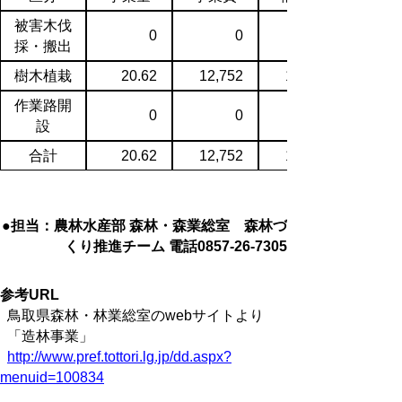
被害木伐
0
0
採・搬出
樹木植栽
20.62
12,752
10,031
作業路開
0
0
設
合計
20.62
12,752
10,031
●担当：農林水産部 森林・森業総室 森林づ
くり推進チーム 電話0857-26-7305
参考URL
鳥取県森林・林業総室のwebサイトより
「造林事業」
http://www.pref.tottori.lg.jp/dd.aspx?
menuid=100834