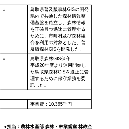
○
鳥取県普及版森林GISの開発
県内で共通した森林情報整
備基盤を確立し、森林情報
を正確且つ迅速に管理する
ために、市町村及び森林組
合を利用の対象とした、普
及版森林GISを開発した。
○
鳥取県森林GIS保守
平成20年度より運用開始し
た鳥取県森林GISを適正に管
理するために保守業務を委
託した。
事業費：10,365千円
●担当：農林水産部 森林・林業総室 林政企