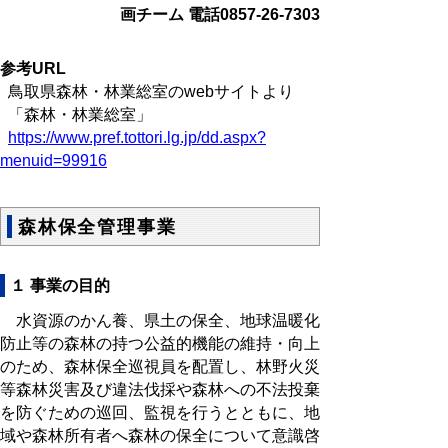
画チーム 電話0857-26-7303
参考URL
鳥取県森林・林業総室のwebサイトより
「森林・林業総室」
https://www.pref.tottori.lg.jp/dd.aspx?
menuid=99916
森林保全管理事業
１ 事業の目的
水資源のかん養、県土の保全、地球温暖化
防止等の森林の持つ公益的機能の維持・向上
のため、森林保全巡視員を配置し、林野火災
等森林災害及び違法伐採や森林への不法投棄
を防ぐための巡回、監視を行うとともに、地
域や森林所有者へ森林の保全について意識啓