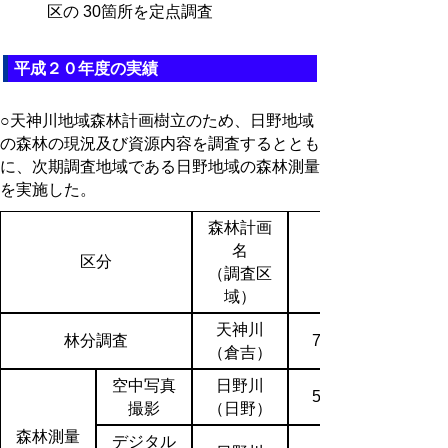
区の 30箇所を定点調査
平成２０年度の実績
○天神川地域森林計画樹立のため、日野地域
の森林の現況及び資源内容を調査するととも
に、次期調査地域である日野地域の森林測量
を実施した。
森林計画
名
区分
（調査区
（ha）
域）
天神川
林分調査
78,059
（倉吉）
空中写真
日野川
51,300
撮影
（日野）
森林測量
デジタル