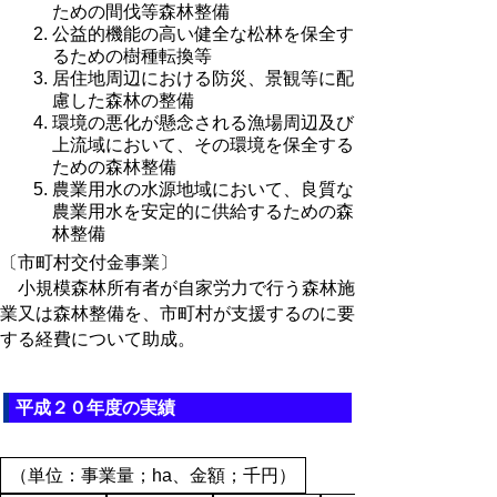
ための間伐等森林整備
公益的機能の高い健全な松林を保全す
るための樹種転換等
居住地周辺における防災、景観等に配
慮した森林の整備
環境の悪化が懸念される漁場周辺及び
上流域において、その環境を保全する
ための森林整備
農業用水の水源地域において、良質な
農業用水を安定的に供給するための森
林整備
〔市町村交付金事業〕
小規模森林所有者が自家労力で行う森林施
業又は森林整備を、市町村が支援するのに要
する経費について助成。
平成２０年度の実績
（単位：事業量；ha、金額；千円）