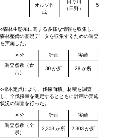
日野川
オルソ作
51,300
（日野）
成
○森林生態系に関する多様な情報を収集し、
森林整備の基礎データを収集するための調査
を実施した。
区分
計画
実績
調査点数（倉
30 か所
28 か所
吉）
○標本定点により、伐採面積、材積を調査
し、全伐採量を測定するとともに計画の実施
状況の調査を行った。
区分
計画
実績
調査点数（全
2,303 か所
2,303 か所
県）