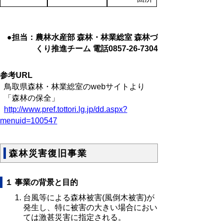
●担当：農林水産部 森林・林業総室 森林づ
くり推進チーム 電話0857-26-7304
参考URL
鳥取県森林・林業総室のwebサイトより
「森林の保全」
http://www.pref.tottori.lg.jp/dd.aspx?
menuid=100547
森林災害復旧事業
１ 事業の背景と目的
台風等による森林被害(風倒木被害)が
発生し、特に被害の大きい場合におい
ては激甚災害に指定される。