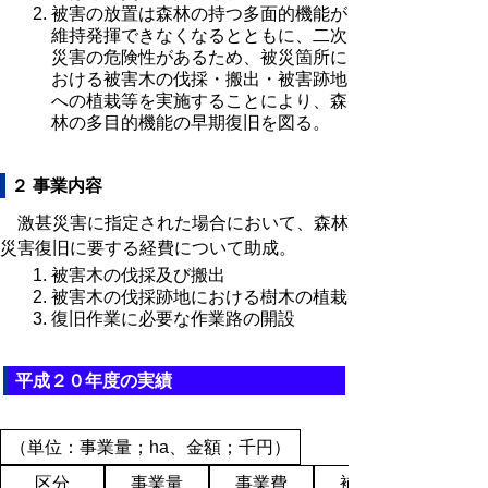
被害の放置は森林の持つ多面的機能が
維持発揮できなくなるとともに、二次
災害の危険性があるため、被災箇所に
おける被害木の伐採・搬出・被害跡地
への植栽等を実施することにより、森
林の多目的機能の早期復旧を図る。
２ 事業内容
激甚災害に指定された場合において、森林
災害復旧に要する経費について助成。
被害木の伐採及び搬出
被害木の伐採跡地における樹木の植栽
復旧作業に必要な作業路の開設
平成２０年度の実績
（単位：事業量；ha、金額；千円）
区分
事業量
事業費
補助金