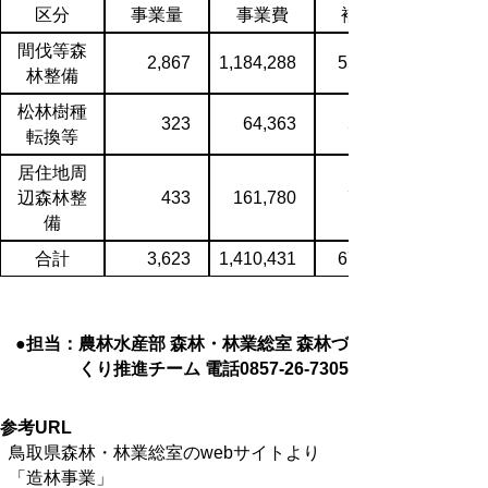
区分
事業量
事業費
補助金
間伐等森
2,867
1,184,288
552,652
林整備
松林樹種
323
64,363
52,213
転換等
居住地周
辺森林整
433
161,780
71,002
備
合計
3,623
1,410,431
675,867
●担当：農林水産部 森林・林業総室 森林づ
くり推進チーム 電話0857-26-7305
参考URL
鳥取県森林・林業総室のwebサイトより
「造林事業」