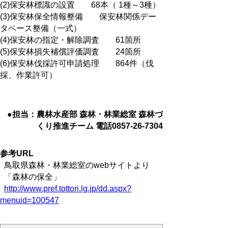
(2)保安林標識の設置 68本（ 1種～3種）
(3)保安林保全情報整備 保安林関係デー
タベース整備（一式）
(4)保安林の指定・解除調査 61箇所
(5)保安林損失補償評価調査 24箇所
(6)保安林伐採許可申請処理 864件（伐
採、作業許可）
●担当：農林水産部 森林・林業総室 森林づ
くり推進チーム 電話0857-26-7304
参考URL
鳥取県森林・林業総室のwebサイトより
「森林の保全」
http://www.pref.tottori.lg.jp/dd.aspx?
menuid=100547