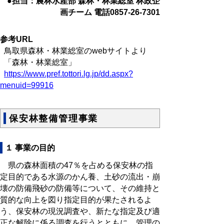
●担当：農林水産部 森林・林業総室 林政企
画チーム 電話0857-26-7301
参考URL
鳥取県森林・林業総室のwebサイトより
「森林・林業総室」
https://www.pref.tottori.lg.jp/dd.aspx?
menuid=99916
保安林整備管理事業
１ 事業の目的
県の森林面積の47％を占める保安林の指
定目的である水源のかん養、土砂の流出・崩
壊の防備飛砂の防備等について、その維持と
質的な向上を図り指定目的が果たされるよ
う、保安林の現況調査や、新たな指定及び適
正な解除に係る調査を行うとともに、管理の