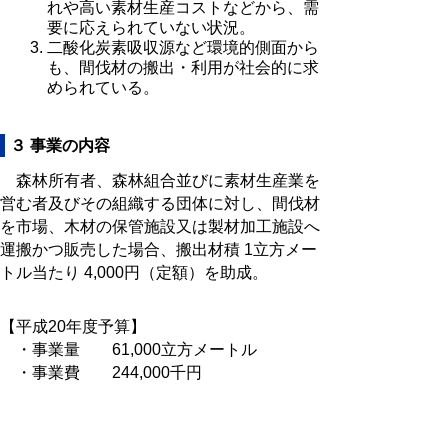
れや高い素材生産コストなどから、需
要に応えられていない状況。
二酸化炭素吸収源など環境的側面から
も、間伐材の搬出・利用が社会的に求
められている。
３ 事業の内容
森林所有者、森林組合並びに素材生産業を
営む者及びその組織する団体に対し、間伐材
を市場、木材の保管施設又は製材加工施設へ
運搬かつ販売した場合、搬出材積 1立方メー
トル当たり 4,000円（定額）を助成。
【平成20年度予算】
・事業量 61,000立方メートル
・事業費 244,000千円
・事業実施期間 平成19年度～平成20
年度