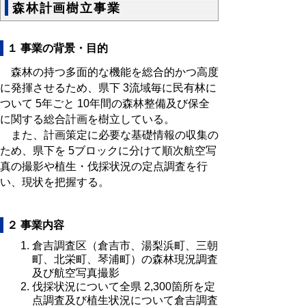
森林計画樹立事業
１ 事業の背景・目的
森林の持つ多面的な機能を総合的かつ高度
に発揮させるため、県下 3流域毎に民有林に
ついて 5年ごと 10年間の森林整備及び保全
に関する総合計画を樹立している。
また、計画策定に必要な基礎情報の収集の
ため、県下を 5ブロックに分けて順次航空写
真の撮影や植生・伐採状況の定点調査を行
い、現状を把握する。
２ 事業内容
倉吉調査区（倉吉市、湯梨浜町、三朝
町、北栄町、琴浦町）の森林現況調査
及び航空写真撮影
伐採状況について全県 2,300箇所を定
点調査及び植生状況について倉吉調査