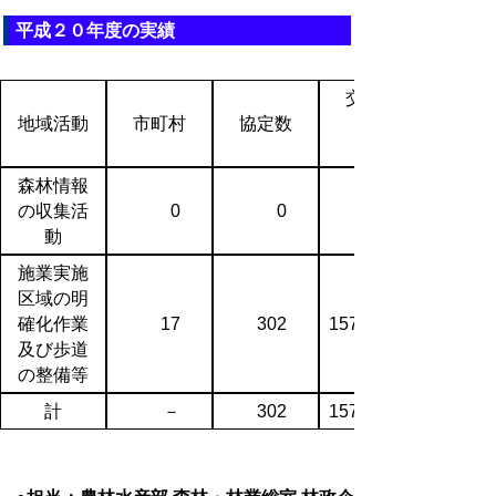
平成２０年度の実績
交付額
地域活動
市町村
協定数
森林情報
の収集活
0
0
動
施業実施
区域の明
確化作業
17
302
157,851
及び歩道
の整備等
計
－
302
157,851