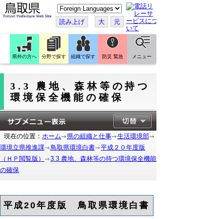
こ
の
ペ
読み上げ
大
元
ー
ジ
を
翻
訳
県外の方へ
分野で探す
組織で探す
防災 緊急
メニュー
す
る
3.3 農地、森林等の持つ
環境保全機能の確保
現在の位置：
ホーム
県の組織と仕事
生活環境部
環境立県推進課
鳥取県環境白書
平成２０年度版
（ＨＰ閲覧版）
3.3 農地、森林等の持つ環境保全機能
の確保
平成20年度版 鳥取県環境白書