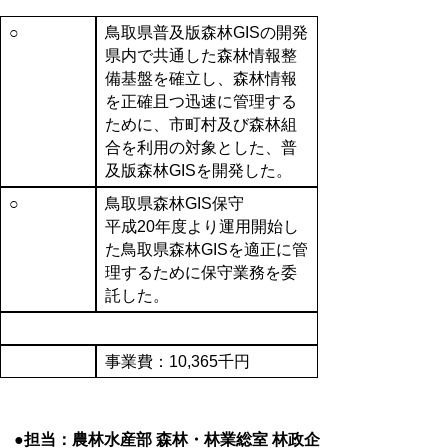
○
鳥取県普及版森林GISの開発
県内で共通した森林情報整
備基盤を確立し、森林情報
を正確且つ迅速に管理する
ために、市町村及び森林組
合を利用の対象とした、普
及版森林GISを開発した。
○
鳥取県森林GIS保守
平成20年度より運用開始し
た鳥取県森林GISを適正に管
理するために保守業務を委
託した。
事業費：10,365千円
●担当：農林水産部 森林・林業総室 林政企