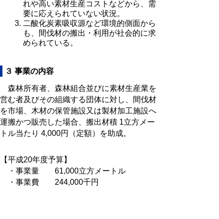
れや高い素材生産コストなどから、需
要に応えられていない状況。
二酸化炭素吸収源など環境的側面から
も、間伐材の搬出・利用が社会的に求
められている。
３ 事業の内容
森林所有者、森林組合並びに素材生産業を
営む者及びその組織する団体に対し、間伐材
を市場、木材の保管施設又は製材加工施設へ
運搬かつ販売した場合、搬出材積 1立方メー
トル当たり 4,000円（定額）を助成。
【平成20年度予算】
・事業量 61,000立方メートル
・事業費 244,000千円
・事業実施期間 平成19年度～平成20
年度