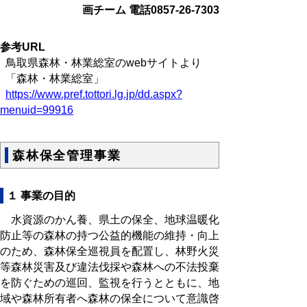
画チーム 電話0857-26-7303
参考URL
鳥取県森林・林業総室のwebサイトより
「森林・林業総室」
https://www.pref.tottori.lg.jp/dd.aspx?
menuid=99916
森林保全管理事業
１ 事業の目的
水資源のかん養、県土の保全、地球温暖化
防止等の森林の持つ公益的機能の維持・向上
のため、森林保全巡視員を配置し、林野火災
等森林災害及び違法伐採や森林への不法投棄
を防ぐための巡回、監視を行うとともに、地
域や森林所有者へ森林の保全について意識啓