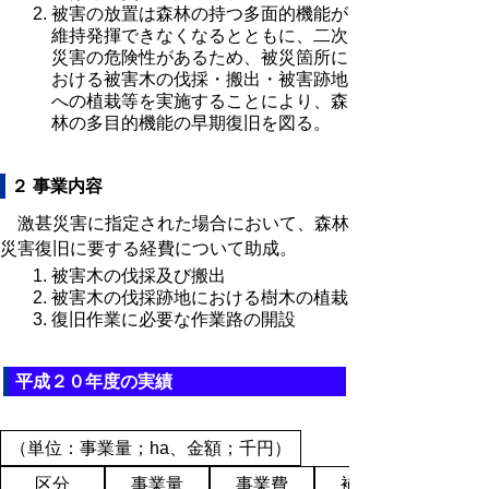
被害の放置は森林の持つ多面的機能が
維持発揮できなくなるとともに、二次
災害の危険性があるため、被災箇所に
おける被害木の伐採・搬出・被害跡地
への植栽等を実施することにより、森
林の多目的機能の早期復旧を図る。
２ 事業内容
激甚災害に指定された場合において、森林
災害復旧に要する経費について助成。
被害木の伐採及び搬出
被害木の伐採跡地における樹木の植栽
復旧作業に必要な作業路の開設
平成２０年度の実績
（単位：事業量；ha、金額；千円）
区分
事業量
事業費
補助金