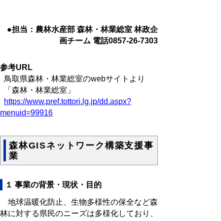
●担当：農林水産部 森林・林業総室 林政企
画チーム 電話0857-26-7303
参考URL
鳥取県森林・林業総室のwebサイトより
「森林・林業総室」
https://www.pref.tottori.lg.jp/dd.aspx?
menuid=99916
森林GISネットワーク構築支援事
業
１ 事業の背景・現状・目的
地球温暖化防止、生物多様性の保全など森
林に対する県民のニーズは多様化しており、