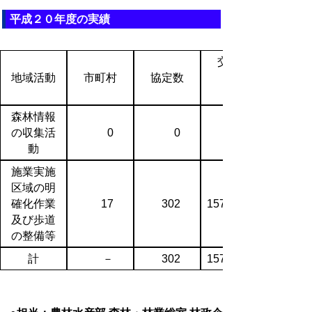
平成２０年度の実績
交付額
地域活動
市町村
協定数
森林情報
の収集活
0
0
動
施業実施
区域の明
確化作業
17
302
157,851
及び歩道
の整備等
計
－
302
157,851