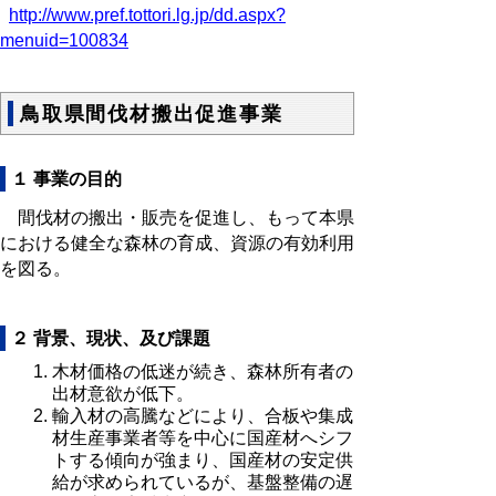
http://www.pref.tottori.lg.jp/dd.aspx?
menuid=100834
鳥取県間伐材搬出促進事業
１ 事業の目的
間伐材の搬出・販売を促進し、もって本県
における健全な森林の育成、資源の有効利用
を図る。
２ 背景、現状、及び課題
木材価格の低迷が続き、森林所有者の
出材意欲が低下。
輸入材の高騰などにより、合板や集成
材生産事業者等を中心に国産材へシフ
トする傾向が強まり、国産材の安定供
給が求められているが、基盤整備の遅