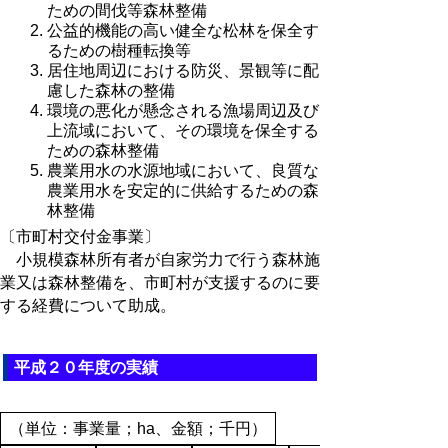
ための間伐等森林整備
公益的機能の高い健全な松林を保全す
るための樹種転換等
居住地周辺における防災、景観等に配
慮した森林の整備
環境の悪化が懸念される漁場周辺及び
上流域において、その環境を保全する
ための森林整備
農業用水の水源地域において、良質な
農業用水を安定的に供給するための森
林整備
〔市町村交付金事業〕
小規模森林所有者が自家労力で行う森林施
業又は森林整備を、市町村が支援するのに要
する経費について助成。
平成２０年度の実績
（単位：事業量；ha、金額；千円）