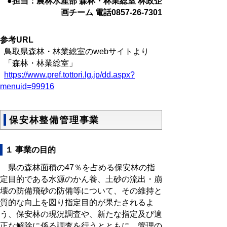
●担当：農林水産部 森林・林業総室 林政企
画チーム 電話0857-26-7301
参考URL
鳥取県森林・林業総室のwebサイトより
「森林・林業総室」
https://www.pref.tottori.lg.jp/dd.aspx?
menuid=99916
保安林整備管理事業
１ 事業の目的
県の森林面積の47％を占める保安林の指
定目的である水源のかん養、土砂の流出・崩
壊の防備飛砂の防備等について、その維持と
質的な向上を図り指定目的が果たされるよ
う、保安林の現況調査や、新たな指定及び適
正な解除に係る調査を行うとともに、管理の