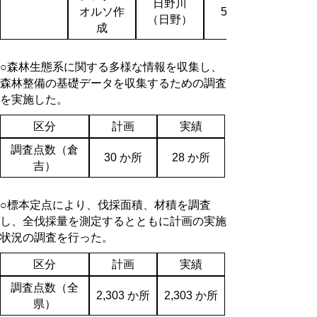
日野川
オルソ作
51,300
（日野）
成
○森林生態系に関する多様な情報を収集し、
森林整備の基礎データを収集するための調査
を実施した。
区分
計画
実績
調査点数（倉
30 か所
28 か所
吉）
○標本定点により、伐採面積、材積を調査
し、全伐採量を測定するとともに計画の実施
状況の調査を行った。
区分
計画
実績
調査点数（全
2,303 か所
2,303 か所
県）