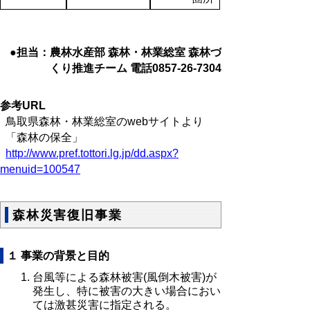
●担当：農林水産部 森林・林業総室 森林づ
くり推進チーム 電話0857-26-7304
参考URL
鳥取県森林・林業総室のwebサイトより
「森林の保全」
http://www.pref.tottori.lg.jp/dd.aspx?
menuid=100547
森林災害復旧事業
１ 事業の背景と目的
台風等による森林被害(風倒木被害)が
発生し、特に被害の大きい場合におい
ては激甚災害に指定される。