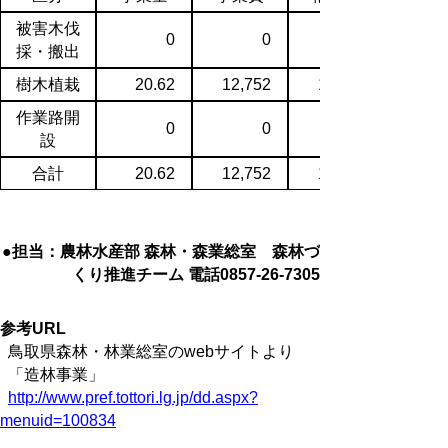
被害木伐
0
0
採・搬出
樹木植栽
20.62
12,752
10,031
作業路開
0
0
設
合計
20.62
12,752
10,031
●担当：農林水産部 森林・森業総室 森林づ
くり推進チーム 電話0857-26-7305
参考URL
鳥取県森林・林業総室のwebサイトより
「造林事業」
http://www.pref.tottori.lg.jp/dd.aspx?
menuid=100834