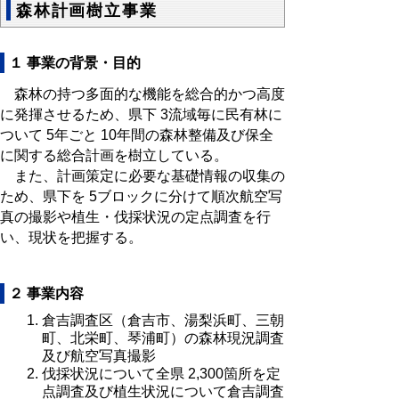
森林計画樹立事業
１ 事業の背景・目的
森林の持つ多面的な機能を総合的かつ高度
に発揮させるため、県下 3流域毎に民有林に
ついて 5年ごと 10年間の森林整備及び保全
に関する総合計画を樹立している。
また、計画策定に必要な基礎情報の収集の
ため、県下を 5ブロックに分けて順次航空写
真の撮影や植生・伐採状況の定点調査を行
い、現状を把握する。
２ 事業内容
倉吉調査区（倉吉市、湯梨浜町、三朝
町、北栄町、琴浦町）の森林現況調査
及び航空写真撮影
伐採状況について全県 2,300箇所を定
点調査及び植生状況について倉吉調査