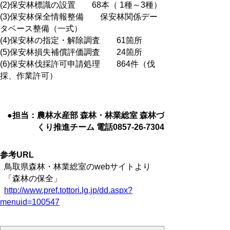
(2)保安林標識の設置 68本（ 1種～3種）
(3)保安林保全情報整備 保安林関係デー
タベース整備（一式）
(4)保安林の指定・解除調査 61箇所
(5)保安林損失補償評価調査 24箇所
(6)保安林伐採許可申請処理 864件（伐
採、作業許可）
●担当：農林水産部 森林・林業総室 森林づ
くり推進チーム 電話0857-26-7304
参考URL
鳥取県森林・林業総室のwebサイトより
「森林の保全」
http://www.pref.tottori.lg.jp/dd.aspx?
menuid=100547