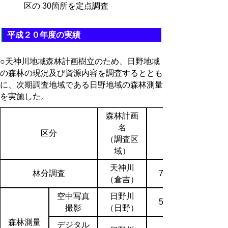
区の 30箇所を定点調査
平成２０年度の実績
○天神川地域森林計画樹立のため、日野地域
の森林の現況及び資源内容を調査するととも
に、次期調査地域である日野地域の森林測量
を実施した。
森林計画
名
区分
（調査区
（ha）
域）
天神川
林分調査
78,059
（倉吉）
空中写真
日野川
51,300
撮影
（日野）
森林測量
デジタル