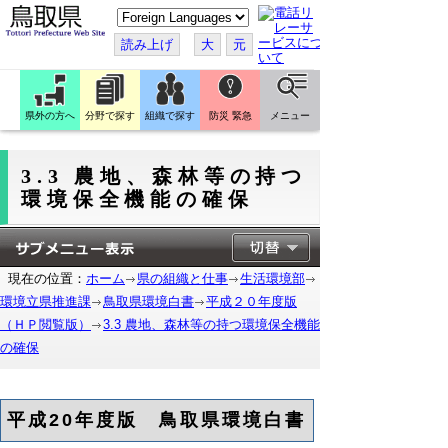
こ
の
ペ
読み上げ
大
元
ー
ジ
を
翻
訳
県外の方へ
分野で探す
組織で探す
防災 緊急
メニュー
す
る
3.3 農地、森林等の持つ
環境保全機能の確保
現在の位置：
ホーム
県の組織と仕事
生活環境部
環境立県推進課
鳥取県環境白書
平成２０年度版
（ＨＰ閲覧版）
3.3 農地、森林等の持つ環境保全機能
の確保
平成20年度版 鳥取県環境白書