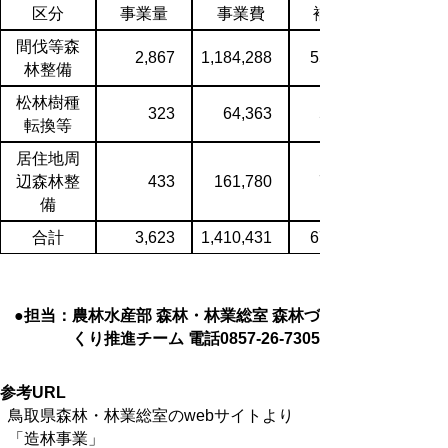
区分
事業量
事業費
補助金
間伐等森
2,867
1,184,288
552,652
林整備
松林樹種
323
64,363
52,213
転換等
居住地周
辺森林整
433
161,780
71,002
備
合計
3,623
1,410,431
675,867
●担当：農林水産部 森林・林業総室 森林づ
くり推進チーム 電話0857-26-7305
参考URL
鳥取県森林・林業総室のwebサイトより
「造林事業」