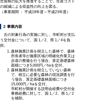
営規模の拡大を推進することで、生産コスト
の縮減による収益性の向上を図る。
（事業期間 ： 平成19年度～平成23年度）
２ 事業内容
次の対象行為の実施に対し、市町村が支払
う交付金について、国 1／2、県 1／4を負
担。
森林施業計画を樹立した森林で、森林
所有者等が施業区域の明確化作業又は
歩道の整備を行う場合、算定基礎森林
面積につき5,000円／haを交付。
森林施業計画を樹立していない森林
で、樹立に必要な森林の現況調査を行
う場合、算定基礎森林面積につき
15,000円／haを交付。
市町村が開催する説明会経費や交付金
事務経費に対して、国 1／2、県 1／2
を補助。