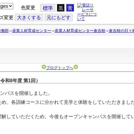
色変更
標準
黒
青
ズ変更
大
きくする
元
にもどす
労働部
産業人材育成センター
産業人材育成センター倉吉校
倉吉校の日々
ブログトップへ
和8年度 第1回）
ャンパスを開催しました。
ため、各訓練コースに分かれて見学と体験をしていただきまし
。
理解していただくため、今後もオープンキャンパスを開催して