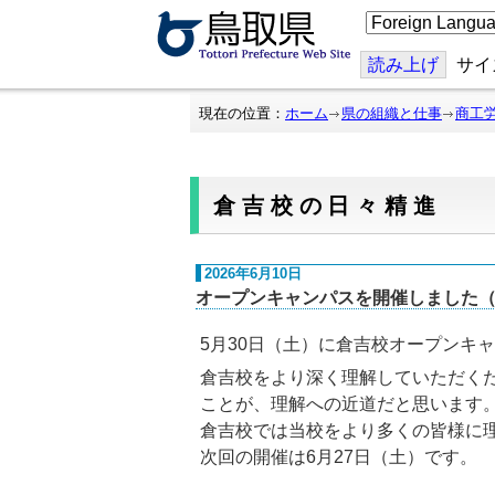
こ
の
ペ
ー
読み上げ
サイ
ジ
を
翻
現在の位置：
ホーム
県の組織と仕事
商工
訳
す
る
倉吉校の日々精進
2026年6月10日
オープンキャンパスを開催しました（令
5月30日（土）に倉吉校オープンキ
倉吉校をより深く理解していただく
ことが、理解への近道だと思います
倉吉校では当校をより多くの皆様に
次回の開催は6月27日（土）です。