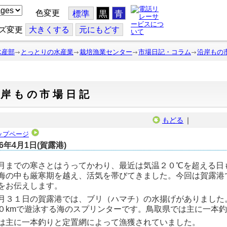
色変更
標準
黒
青
ズ変更
大
きくする
元
にもどす
水産部
とっとりの水産業
栽培漁業センター
市場日記・コラム
沿岸もの
沿岸もの市場日記
もどる
｜
ップページ
26年4月1日(賀露港)
までの寒さとはうってかわり、最近は気温２０℃を超える日
海の中も厳寒期を越え、活気を帯びてきました。今回は賀露港
をお伝えします。
３１日の賀露港では、ブリ（ハマチ）の水揚げがありました
０kmで遊泳する海のスプリンターです。鳥取県では主に一本
は主に一本釣りと定置網によって漁獲されていました。