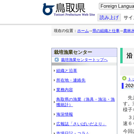
こ
の
ペ
ー
読み上げ
サイ
ジ
を
翻
現在の位置：
ホーム
県の組織と仕事
農林
訳
す
る
栽培漁業センター
栽培漁業センタートップへ
組織と沿革
ト
所在地・連絡先
20
業務内容
先月
鳥取県の漁業（漁具・漁法・漁
す。
獲統計）
様子
海況情報
３月
速６
広報誌「さいばいだより」
今回
市場日記・コラム