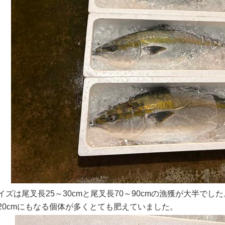
ズは尾叉長25～30cmと尾叉長70～90cmの漁獲が大半でし
20cmにもなる個体が多くとても肥えていました。