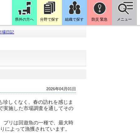
県外の方へ
分野で探す
組織で探す
防災 緊急
メニュー
市場日記
2026年04月01日
も珍しくなく、春の訪れを感じま
で実施した市場調査を通してその
。ブリは回遊魚の一種で、最大時
釣りによって漁獲されています。