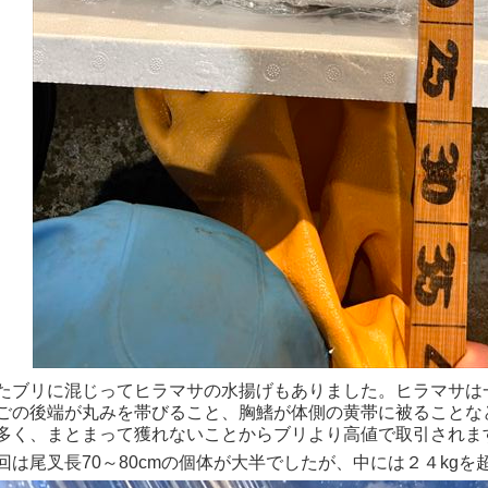
ブリに混じってヒラマサの水揚げもありました。ヒラマサは
ごの後端が丸みを帯びること、胸鰭が体側の黄帯に被ることな
多く、まとまって獲れないことからブリより高値で取引されま
は尾叉長70～80cmの個体が大半でしたが、中には２４kg