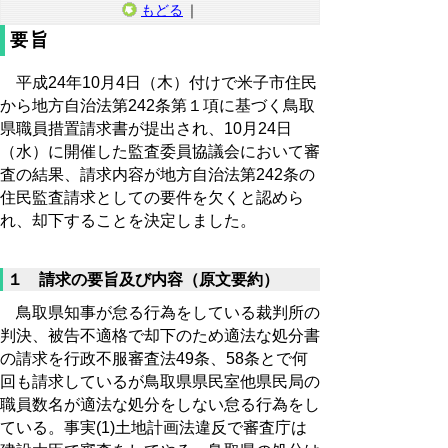
もどる
｜
要旨
平成24年10月4日（木）付けで米子市住民
から地方自治法第242条第１項に基づく鳥取
県職員措置請求書が提出され、10月24日
（水）に開催した監査委員協議会において審
査の結果、請求内容が地方自治法第242条の
住民監査請求としての要件を欠くと認めら
れ、却下することを決定しました。
１ 請求の要旨及び内容（原文要約）
鳥取県知事が怠る行為をしている裁判所の
判決、被告不適格で却下のため適法な処分書
の請求を行政不服審査法49条、58条とで何
回も請求しているが鳥取県県民室他県民局の
職員数名が適法な処分をしない怠る行為をし
ている。事実(1)土地計画法違反で審査庁は