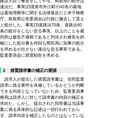
建設大臣で審査をしてやる、鳥取県の処分は
違法だ。事実(2)境港市外江町の42名の墓地
は墓地埋葬等に関する法律違反だと米子検察
庁、鳥取県公安委員会は行政に撤去して貰え
と処分した。事実(3)道路法70条、道路法40
条の処分をしない怠る事実。以上のことを裁
判所は被告不適格であると判決され被告を的
確にした処分書を何回も県民局に知事の処分
を求めるが出さない違法な怠る事実である。
監査委員会に措置勧告を求める。
２ 措置請求書の補正の要請
請求人が提出した措置請求書は、住民監査
請求に係る要件を具備しているかどうか判断
できる内容となっていないため、監査委員事
務局は請求人に対して請求書の内容の補正を
求めた。しかし、提出された回答書は当該事
案に係る具体的な記述は一切行われておら
ず、請求内容を補正したものとはなっていな