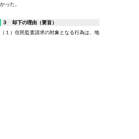
かった。
３ 却下の理由（要旨）
（１）住民監査請求の対象となる行為は、地
方自治法第242条第1項に規定する県の財務
会計行為に限られ、行政一般の事務処理にま
で及ぶものではない。また、住民監査請求に
おいては、請求の対象とする県の財務会計行
為を他の事項から区別して特定できるように
個別的、具体的に適示することを要する。
（２）本件請求において、請求人は請求の対
象とする県の財務会計行為を個別的、具体的
に適示されているとは認められない。
▲ページ上部に戻る
と
個人情報保護
|
リンクについて
|
著作権に