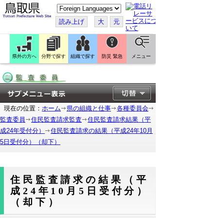
こ
の
ペ
読み上げ
大
元
ー
ジ
を
翻
訳
県外の方へ
分野で探す
組織で探す
防災 緊急
メニュー
す
る
現在の位置：
ホーム
県の組織と仕事
各種委員会
監査委員
住民監査請求監査
住民監査請求結果（平
成24年受付分）
住民監査請求の結果（平成24年10月
5日受付分）（却下）
住民監査請求の結果（平
成24年10月5日受付分）
（却下）