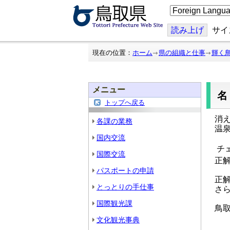
こ
の
ペ
ー
読み上げ
サイ
ジ
を
翻
現在の位置：
ホーム
県の組織と仕事
輝く
訳
す
る
メニュー
トップへ戻る
消え
各課の業務
温泉
国内交流
チェ
国際交流
正解
パスポートの申請
正解
とっとりの手仕事
さら
国際観光課
鳥取
文化観光事典