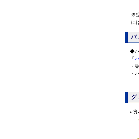
※
に
バ
◆
「
・
・
グ
○