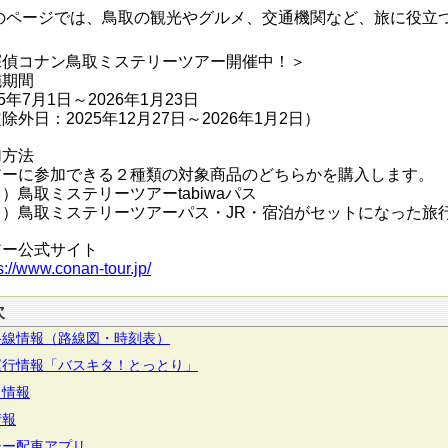
ページでは、鳥取の観光やグルメ、交通機関など、旅に役立
探偵コナン鳥取ミステリーツアー開催中！＞
施期間
5年7月1日～2026年1月23日
除外日：2025年12月27日～2026年1月2日）
加方法
ーに参加できる２種類の対象商品のどちらかを購入します。
鳥取ミステリーツアーtabiwaパス
）鳥取ミステリーツアーパス・JR・宿泊がセットになった旅
アー公式サイト
s://www.conan-tour.jp/
次
路線情報（路線図・時刻表）
運行情報「バスキタ！とっとり」
メ情報
情報
シー配車アプリ