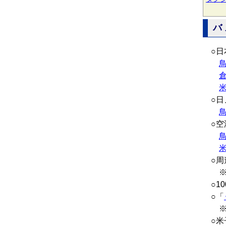
バ
○
○
○
○周
※
○1
○「
※
○