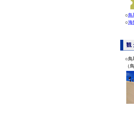
○
鳥
○
海
観
○鳥
（