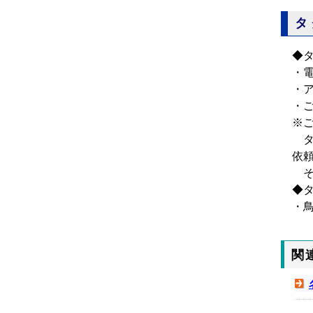
タ
◆
・
・
・
※
タ
依
そ
◆
・
関