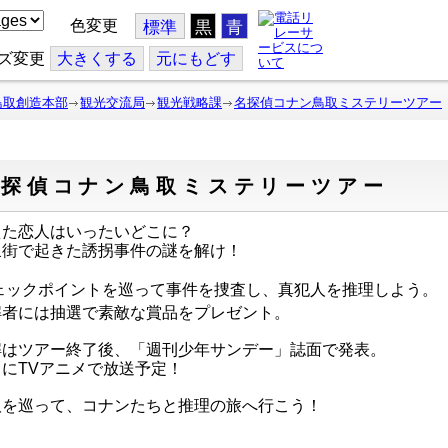
色変更
標準
黒
青
ズ変更
大
きくする
元
にもどす
鳥取創造本部
観光交流局
観光戦略課
名探偵コナン鳥取ミステリーツアー
名探偵コナン鳥取ミステリーツアー
た恋人はいったいどこに？
街で起きた誘拐事件の謎を解け！
ックポイントを巡って事件を捜査し、真犯人を推理しよう。
者には抽選で素敵な賞品をプレゼント。
はツアー終了後、「週刊少年サンデー」誌面で発表。
にTVアニメで放送予定！
を巡って、コナンたちと推理の旅へ行こう！