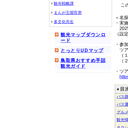
観光戦略課
この
まんが王国官房
＜名
多文化共生
・実
202
（設定
観光マップダウンロ
ード
・参
ツア
とっとりUDマップ
（１）
鳥取県おすすめ手話
（２
観光ガイド
・ツ
http
●目
バス
バス
グル
観光
タク