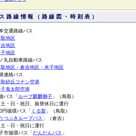
ス路線情報（路線図・時刻表）
日本交通路線バス
鳥取地区
倉吉地区
米子地区
日ノ丸自動車路線バス
鳥取地区・倉吉地区・米子地区
空港連絡バス
鳥取砂丘コナン空港
米子鬼太郎空港
遊バス「
ループ麒麟獅子
」（鳥取）
土・日・祝日、振替休日に運行
00円循環バス「
くる梨
」（鳥取）
うつぶきループバス
」（倉吉）
土・日・祝日に運行
米子市循環バス「
だんだんバス
」