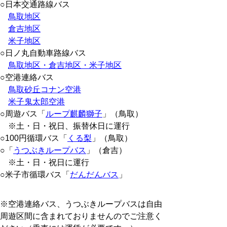
○日本交通路線バス
鳥取地区
倉吉地区
米子地区
○日ノ丸自動車路線バス
鳥取地区・倉吉地区・米子地区
○空港連絡バス
鳥取砂丘コナン空港
米子鬼太郎空港
○周遊バス「
ループ麒麟獅子
」（鳥取）
※土・日・祝日、振替休日に運行
○100円循環バス「
くる梨
」（鳥取）
○「
うつぶきループバス
」（倉吉）
※土・日・祝日に運行
○米子市循環バス「
だんだんバス
」
※空港連絡バス、うつぶきループバスは自由
周遊区間に含まれておりませんのでご注意く