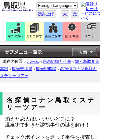
こ
の
ペ
読み上げ
大
元
ー
ジ
を
翻
訳
県外の方へ
分野で探す
組織で探す
防災 緊急
メニュー
す
る
現在の位置：
ホーム
県の組織と仕事
輝く鳥取創造
本部
観光交流局
観光戦略課
名探偵コナン鳥取ミ
ステリーツアー
名探偵コナン鳥取ミステ
リーツアー
消えた恋人はいったいどこに？
温泉街で起きた誘拐事件の謎を解け！
チェックポイントを巡って事件を捜査し、