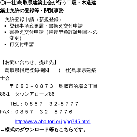
〇(一社)鳥取県建築士会が行う二級・木造建
築士免許の登録等・閲覧事務
免許登録申請（新規登録）
登録事項変更届・書換え交付申請
書換え交付申請（携帯型免許証明書への
変更）
再交付申請
【お問い合わせ、提出先】
鳥取県指定登録機関 (一社)鳥取県建築
士会
〒６８０－０８７３ 鳥取市的場２丁目
86-1 タウンアローズ86
TEL：０８５７－３２-８７７７
FAX：０８５７－３２－８７７６
http://www.aba-tori.or.jp/pg745.html
←様式のダウンロード等もこちらです。