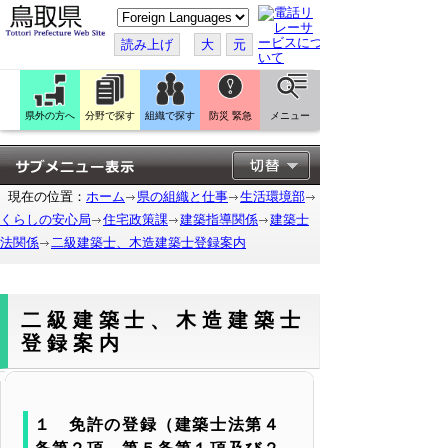
こ
の
ペ
読み上げ
大
元
ー
ジ
を
翻
訳
県外の方へ
分野で探す
組織で探す
防災 緊急
メニュー
す
る
現在の位置：
ホーム
県の組織と仕事
生活環境部
くらしの安心局
住宅政策課
建築指導関係
建築士
法関係
二級建築士、木造建築士登録案内
二級建築士、木造建築士
登録案内
１ 免許の登録（建築士法第４