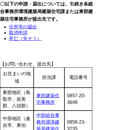
〇以下の申請・届出については、引続き各総
合事務所環境建築局建築住宅課または東部建
築住宅事務所が提出先です。
住所等の届出
取消申請
死亡（失そう）
【お問い合わせ、提出先】
お住まいの地
担当課
電話番号
域
東部地区（鳥
東部建築住
0857-20-
取市、岩美
宅事務所
3648
郡、八頭郡）
中部総合事
中部地区（倉
務所環境建
0858-23-
吉市、東伯
築局建築住
3235