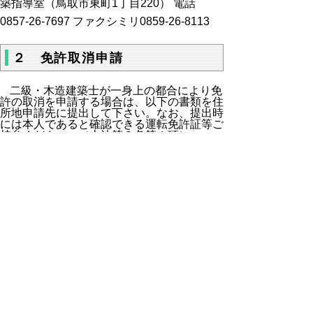
築指導室（鳥取市東町1丁目220） 電話
0857-26-7697 ファクシミリ0859-26-8113
２ 免許取消申請
二級・木造建築士が一身上の都合により免
許の取消を申請する場合は、以下の書類を住
所地申請先に提出して下さい。なお、提出時
には本人であると確認できる運転免許証等ご
持参ください。（士法第９条第１項）
【必要な提出書類】
二級・木造建築士取消申請書
（ＰＤ
Ｆ）
（記入例）
３ヶ月以内の戸籍謄本又は抄本（住民票
は不可）
二級・木造建築士免許証
【提出先】
「１住所等の届出」に記載の提出先に同じ
※
遠隔地等で窓口へのお越しが困難な場合