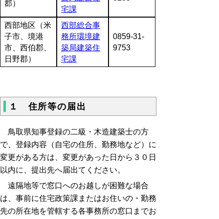
郡）
宅課
西部地区（米
西部総合事
子市、境港
務所環境建
0859-31-
市、西伯郡、
築局建築住
9753
日野郡）
宅課
１ 住所等の届出
鳥取県知事登録の二級・木造建築士の方
で、登録内容（自宅の住所、勤務地など）に
変更がある方は、変更があった日から３０日
以内に、提出先へ届出てください。
遠隔地等で窓口へのお越しが困難な場合
は、事前に住宅政策課またはお住いの・勤務
先の所在地を管轄する各事務所の窓口までお