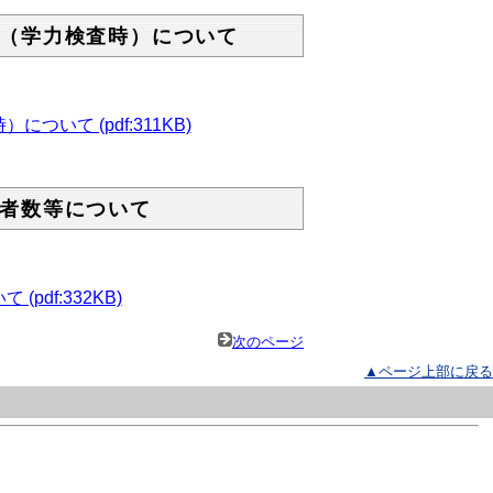
（学力検査時）について
て (pdf:311KB)
者数等について
df:332KB)
次のページ
▲ページ上部に戻る