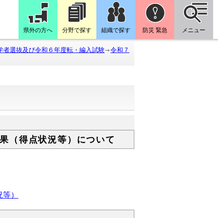
県外の方へ
分野で探す
組織で探す
防災 緊急
メニュー
学者選抜及び令和６年度転・編入試験
令和７
果（得点状況等）について
況等）