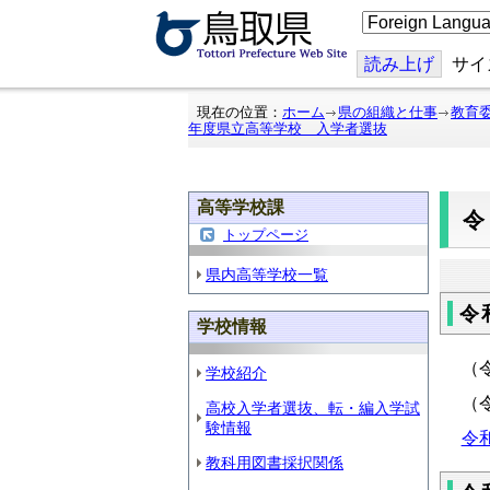
こ
の
ペ
ー
読み上げ
サイ
ジ
を
翻
現在の位置：
ホーム
県の組織と仕事
教育
訳
年度県立高等学校 入学者選抜
す
る
高等学校課
トップページ
県内高等学校一覧
令
学校情報
（
学校紹介
（
高校入学者選抜、転・編入学試
験情報
令
教科用図書採択関係