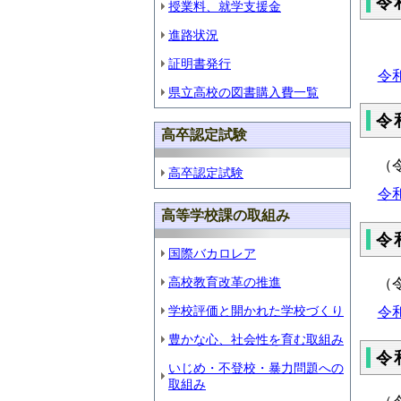
令
授業料、就学支援金
進路状況
証明書発行
令
県立高校の図書購入費一覧
令
高卒認定試験
（
高卒認定試験
令
高等学校課の取組み
令
国際バカロレア
高校教育改革の推進
（
学校評価と開かれた学校づくり
令
豊かな心、社会性を育む取組み
令
いじめ・不登校・暴力問題への
取組み