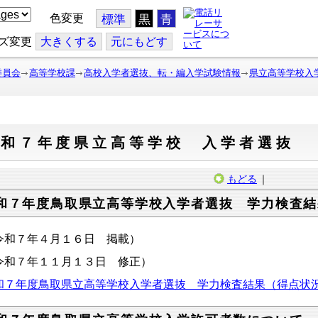
色変更
標準
黒
青
ズ変更
大
きくする
元
にもどす
委員会
高等学校課
高校入学者選抜、転・編入学試験情報
県立高等学校入
令和７年度県立高等学校 入学者選抜
もどる
｜
和７年度鳥取県立高等学校入学者選抜 学力検査結
令和７年４月１６日 掲載）
令和７年１１月１３日 修正）
和７年度鳥取県立高等学校入学者選抜 学力検査結果（得点状