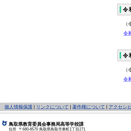
令
（
令
令
（
令
と
個人情報保護
|
リンクについて
|
著作権について
|
アクセシ
り
ネ
ッ
鳥取県教育委員会事務局高等学校課
ト
住所 〒680-8570
鳥取県鳥取市東町1丁目271