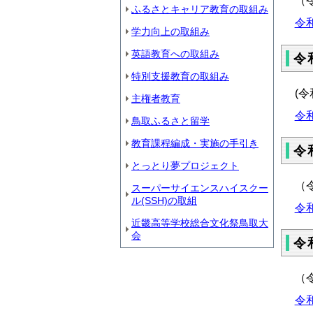
（
ふるさとキャリア教育の取組み
令
学力向上の取組み
英語教育への取組み
令
特別支援教育の取組み
(
主権者教育
令
鳥取ふるさと留学
教育課程編成・実施の手引き
令
とっとり夢プロジェクト
（
スーパーサイエンスハイスクー
ル(SSH)の取組
令
近畿高等学校総合文化祭鳥取大
会
令
（
令