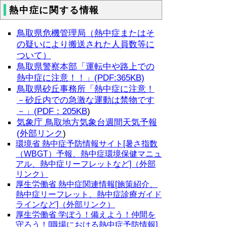
熱中症に関する情報
鳥取県危機管理局（熱中症またはそ
の疑いにより搬送された人員数等に
ついて）
鳥取県警察本部「運転中や路上での
熱中症に注意！！」(PDF:365KB)
鳥取県砂丘事務所「熱中症に注意！
－砂丘内での急激な運動は禁物です
－」(PDF：205KB
)
気象庁 鳥取地方気象台週間天気予報
(外部リンク
)
環境省 熱中症予防情報サイト[暑さ指数
（WBGT）予報、熱中症環境保健マニュ
アル、熱中症リーフレットなど]（外部
リンク）
厚生労働省 熱中症関連情報[施策紹介、
熱中症リーフレット、熱中症診療ガイド
ラインなど]（外部リンク）
厚生労働省 学ぼう！備えよう！仲間を
守ろう！[職場における熱中症予防情報]