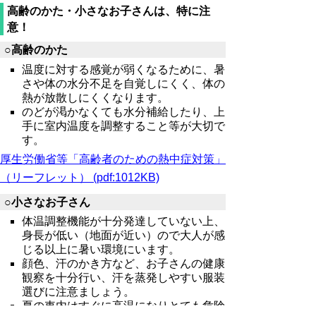
高齢のかた・小さなお子さんは、特に注
意！
○高齢のかた
温度に対する感覚が弱くなるために、暑
さや体の水分不足を自覚しにくく、体の
熱が放散しにくくなります。
のどが渇かなくても水分補給したり、上
手に室内温度を調整すること等が大切で
す。
厚生労働省等「高齢者のための熱中症対策」
（リーフレット） (pdf:1012KB)
○小さなお子さん
体温調整機能が十分発達していない上、
身長が低い（地面が近い）ので大人が感
じる以上に暑い環境にいます。
顔色、汗のかき方など、お子さんの健康
観察を十分行い、汗を蒸発しやすい服装
選びに注意ましょう。
夏の車内はすぐに高温になりとても危険