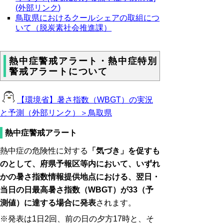
(外部リンク
)
鳥取県におけるクールシェアの取組につ
いて（脱炭素社会推進課）
熱中症警戒アラート・熱中症特別
警戒アラートについて
【環境省】暑さ指数（WBGT）の実況
と予測（外部リンク）＞鳥取県
熱中症警戒アラート
熱中症の危険性に対する
「気づき」を促すも
のとして、府県予報区等内において、いずれ
かの暑さ指数情報提供地点における、翌日・
当日の日最高暑さ指数（WBGT）が33（予
測値）に達する場合に発表
されます。
※発表は
1日2回、前の日の夕方17時と、そ