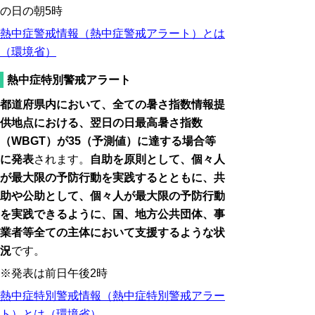
の日の朝5時
熱中症警戒情報（熱中症警戒アラート）とは
（環境省）
熱中症特別警戒アラート
都道府県内において、全ての暑さ指数情報提
供地点における、翌日の日最高暑さ指数
（WBGT）が35（予測値）に達する場合等
に発表
されます。
自助を原則として、個々人
が最大限の予防行動を実践するとともに、共
助や公助として、個々人が最大限の予防行動
を実践できるように、国、地方公共団体、事
業者等全ての主体において支援するような状
況
です。
※発表は前日午後2時
熱中症特別警戒情報（熱中症特別警戒アラー
ト）とは（環境省）