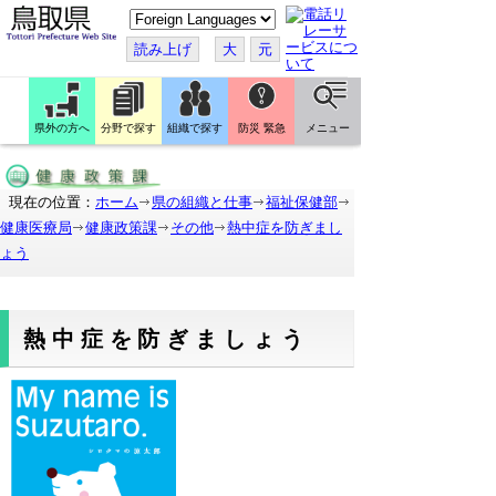
こ
の
ペ
読み上げ
大
元
ー
ジ
を
翻
訳
県外の方へ
分野で探す
組織で探す
防災 緊急
メニュー
す
る
現在の位置：
ホーム
県の組織と仕事
福祉保健部
健康医療局
健康政策課
その他
熱中症を防ぎまし
ょう
熱中症を防ぎましょう