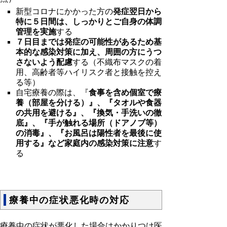
新型コロナにかかった方の
発症翌日から
特に５日間は、しっかりとご自身の体調
管理を実施
する
７日目までは発症の可能性があるため基
本的な感染対策に加え、周囲の方にうつ
さないよう配慮
する（不織布マスクの着
用、高齢者等ハイリスク者と接触を控え
る等）
自宅療養の際は、『
食事を含め個室で療
養（部屋を分ける）』、『タオルや食器
の共用を避ける』、『換気・手洗いの徹
底』、『手が触れる場所（ドアノブ等）
の消毒』、『お風呂は陽性者を最後に使
用する』など家庭内の感染対策に注意
す
る
療養中の症状悪化時の対応
療養中の症状が悪化した場合はかかりつけ医