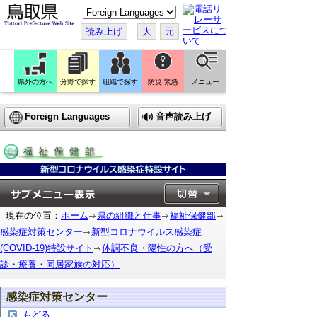
こ
の
ペ
読み上げ
大
元
ー
ジ
を
翻
訳
県外の方へ
分野で探す
組織で探す
防災 緊急
メニュー
す
る
Foreign Languages
音声読み上げ
現在の位置：
ホーム
県の組織と仕事
福祉保健部
感染症対策センター
新型コロナウイルス感染症
(COVID-19)特設サイト
体調不良・陽性の方へ（受
診・療養・同居家族の対応）
感染症対策センター
もどる