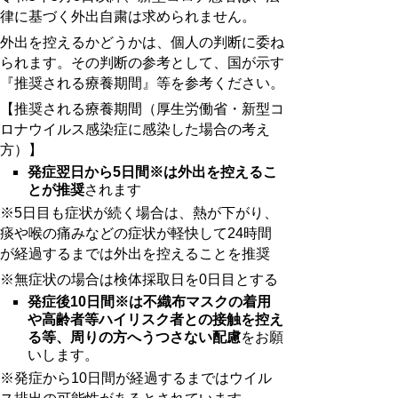
律に基づく外出自粛は求められません。
外出を控えるかどうかは、個人の判断に委ね
られます。その判断の参考として、国が示す
『推奨される療養期間』等を参考ください。
【推奨される療養期間
（厚生労働省・新型コ
ロナウイルス感染症に感染した場合の考え
方）】
発症翌日から5日間※は外出を控えるこ
とが推奨
されます
※5日目も症状が続く場合は、熱が下がり、
痰や喉の痛みなどの症状が軽快して24時間
が経過するまでは外出を控えることを推奨
※無症状の場合は検体採取日を0日目とする
発症後10日間※は不織布マスクの着用
や高齢者等ハイリスク者との接触を控え
る等、周りの方へうつさない配慮
をお願
いします。
※発症から10
日間が経過するまではウイル