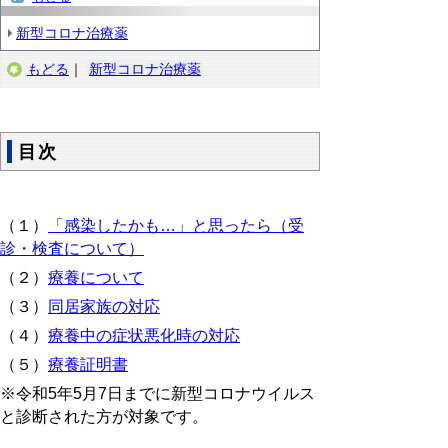
新型コロナ治療薬
もどる
｜
新型コロナ治療薬
目次
（１）
「感染したかも…」と思ったら（受
診・検査について）
（２）
療養について
（３）
同居家族の対応
（４）
療養中の症状悪化時の対応
（５）
療養証明書
※令和5年5月7日までに新型コロナウイルス
と診断された方が対象です。