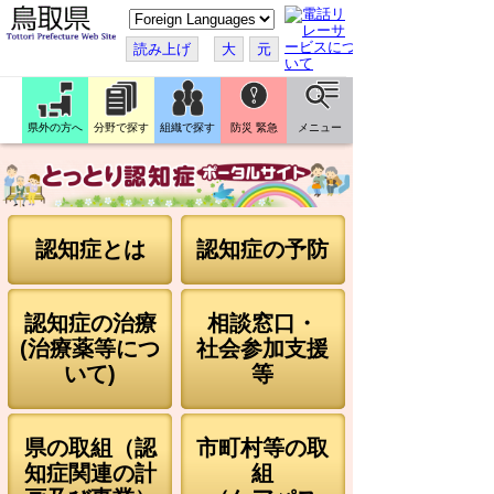
こ
の
ペ
読み上げ
大
元
ー
ジ
を
翻
訳
県外の方へ
分野で探す
組織で探す
防災 緊急
メニュー
す
る
認知症とは
認知症の予防
認知症の治療
相談窓口・
(治療薬等につ
社会参加支援
いて)
等
県の取組（認
市町村等の取
知症関連の計
組