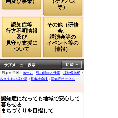
画及び事業）
（ケアパス
等）
認知症等
その他（研修
行方不明情報
会、
及び
講演会等の
見守り支援に
イベント等の
ついて
情報）
現在の位置：
ホーム
県の組織と仕事
福祉保健部
ささえあい福祉局
長寿社会課
認知症ポータル
認知症になっても地域で安心して
暮らせる
まちづくりを目指して