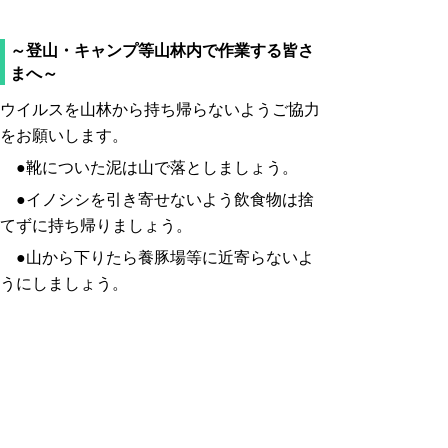
～登山・キャンプ等山林内で作業する皆さ
まへ～
ウイルスを山林から持ち帰らないようご協力
をお願いします。
●靴についた泥は山で落としましょう。
●イノシシを引き寄せないよう飲食物は捨
てずに持ち帰りましょう。
●山から下りたら養豚場等に近寄らないよ
うにしましょう。
■啓発用チラシ
山林内で作業される皆さま
へ (pdf:126KB)
県民の皆さまへ