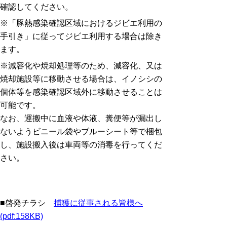
確認してください。
※「豚熱感染確認区域におけるジビエ利用の
手引き」に従ってジビエ利用する場合は除き
ます。
※
減容化や焼却処理等のため、減容化、又は
焼却施設等に移動させる場合は、イノシシの
個体等を感染確認区域外に移動させることは
可能です。
なお、運搬中に血液や体液、糞便等が漏出し
ないようビニール袋やブルーシート等で梱包
し、施設搬入後は車両等の消毒を行ってくだ
さい。
■啓発チラシ
捕獲に従事される皆様へ
(pdf:158KB)