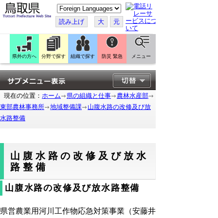
こ
の
ペ
読み上げ
大
元
ー
ジ
を
翻
訳
県外の方へ
分野で探す
組織で探す
防災 緊急
メニュー
す
る
現在の位置：
ホーム
県の組織と仕事
農林水産部
東部農林事務所
地域整備課
山腹水路の改修及び放
水路整備
山腹水路の改修及び放水
路整備
山腹水路の改修及び放水路整備
県営農業用河川工作物応急対策事業（安藤井