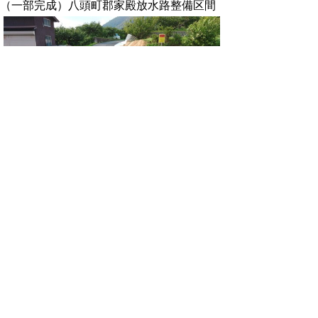
（一部完成）八頭町郡家殿放水路整備区間
▲ページ上部に戻る
と
個人情報保護
|
リンクについて
|
著作権に
り
ついて
|
アクセシビリティ
ネ