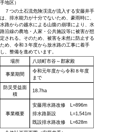
手地区）
７つの土石流危険渓流が流入する安藤井手
は、排水能力が十分でないため、豪雨時に、
水路からの越水による山腹の崩壊により、水
路沿線の農地・人家・公共施設等に被害が想
定される。そのため、被害を未然に防止する
ため、令和３年度から放水路の工事に着手
し、整備を進めています。
場所
八頭町市谷～郡家殿
令和元年度から令和８年度
事業期間
まで
防災受益面
18.7ha
積
安藤用水路改修 L=896m
事業概要
排水路新設 L=1,541m
既設排水路改修 L=628m