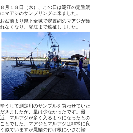
８月１８日（木）、この日は淀江の定置網
にマアジのサンプリングに来ました。
お盆前より県下全域で定置網のマアジが獲
れなくなり、淀江まで遠征しました。
辛うじて測定用のサンプルを買わせていた
だきましたが、量は少なかったです。最
近、マルアジが多く入るようになったとの
ことでした。マアジとマルアジは非常に良
く似ていますが尾鰭の付け根に小さな鰭