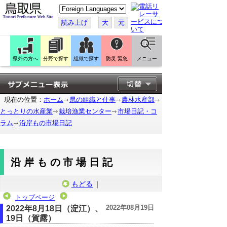
こ
の
ペ
読み上げ
大
元
ー
ジ
を
翻
訳
県外の方へ
分野で探す
組織で探す
防災 緊急
メニュー
す
る
現在の位置：
ホーム
県の組織と仕事
農林水産部
とっとりの水産業
栽培漁業センター
市場日記・コ
ラム
沿岸もの市場日記
沿岸もの市場日記
もどる
｜
トップページ
2022年08月19日
2022年8月18日（淀江）、
19日（賀露）