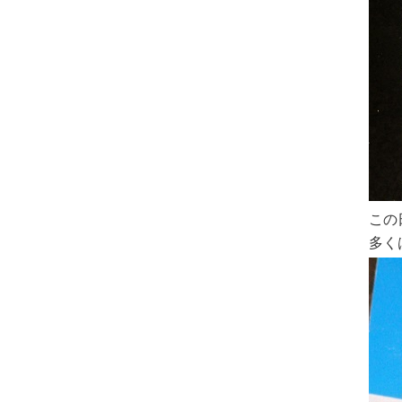
この
多く