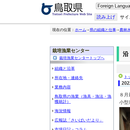
こ
の
ペ
ー
読み上げ
サイ
ジ
を
翻
現在の位置：
ホーム
県の組織と仕事
農林
訳
す
る
栽培漁業センター
栽培漁業センタートップへ
組織と沿革
ト
所在地・連絡先
20
業務内容
８月
鳥取県の漁業（漁具・漁法・漁
獲統計）
小型
海況情報
広報誌「さいばいだより」
市場日記・コラム