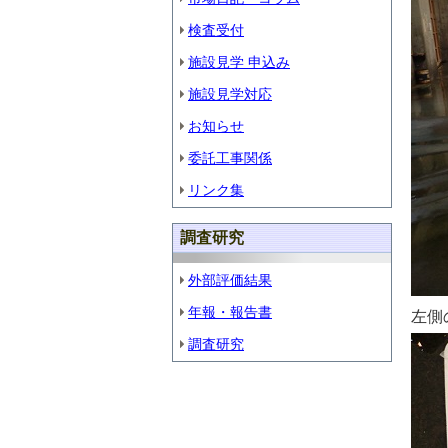
検査受付
施設見学 申込み
施設見学対応
お知らせ
委託工事関係
リンク集
調査研究
外部評価結果
年報・報告書
左側
調査研究