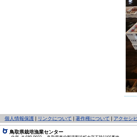
と
個人情報保護
|
リンクについて
|
著作権について
|
アクセシ
り
ネ
鳥取県栽培漁業センター
ッ