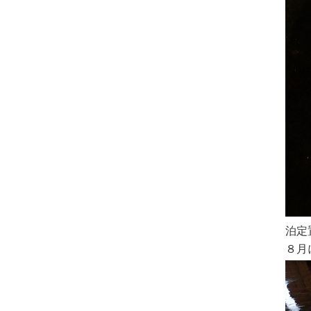
泊定
８月