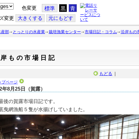
色変更
標準
黒
青
ズ変更
大
きくする
元
にもどす
水産部
とっとりの水産業
栽培漁業センター
市場日記・コラム
沿岸もの
沿岸もの市場日記
もどる
｜
ップページ
22年8月25日（賀露）
最後の賀露市場日記です。
底曳網漁船５隻が水揚げしていました。