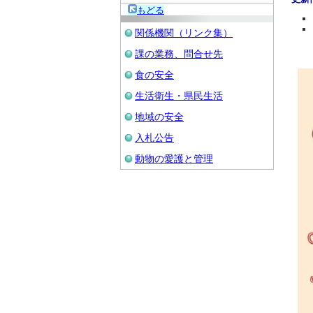
もどる
関係機関（リンク集）
課の業務、問合せ先
食の安全
生活衛生・県民生活
地域の安全
入札公告
動物の愛護と管理