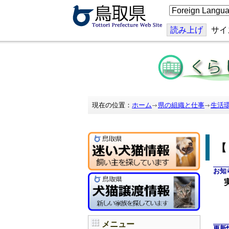
こ
の
ペ
ー
読み上げ
サイ
ジ
を
翻
訳
す
る
現在の位置：
ホーム
県の組織と仕事
生活
お知
実
メニュー
更新