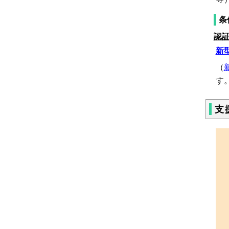
条
認
新
（
す
支