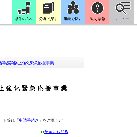
県外の方へ
分野で探す
組織で探す
防災 緊急
メニュー
店等感染防止強化緊急応援事業
止強化緊急応援事業
ード等は「
申請手続き
」をご覧くだ
先頭にもどる