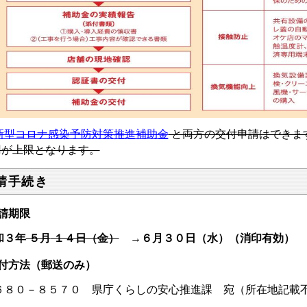
新型コロナ感染予防対策推進補助金
と両方の交付申請はできま
円が上限となります。
請手続き
請期限
和３年
５月
１４日（金）
→６月３０日（水）（消印有効）
付方法（郵送のみ）
６８０－８５７０ 県庁くらしの安心推進課 宛（所在地記載