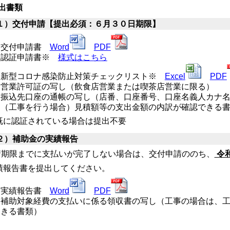
出書類
１）交付申請【提出必須：６月３０日期限】
交付申請書
Word
PDF
認証申請書※
様式はこちら
新型コロナ感染防止対策チェックリスト※
Excel
PDF
営業許可証の写し（飲食店営業または喫茶店営業に限る）
振込先口座の通帳の写し（店番、口座番号、口座名義人カナ
（工事を行う場合）見積額等の支出金額の内訳が確認できる
既に認証されている場合は提出不要
２）補助金の実績報告
請期限までに支払いが完了しない場合は、交付申請ののち、
令
績報告書を提出してください。
実績報告書
Word
PDF
補助対象経費の支払いに係る領収書の写し（工事の場合は、
きる書類）