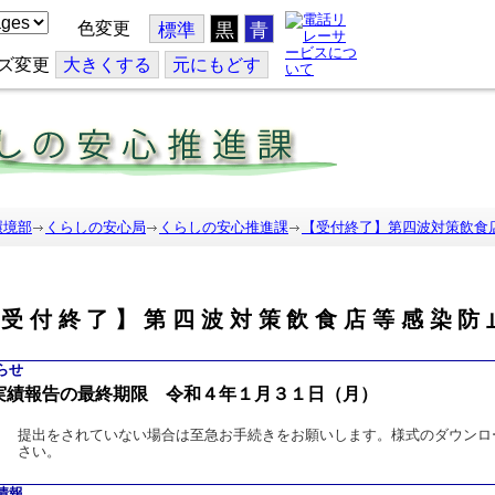
色変更
標準
黒
青
ズ変更
大
きくする
元
にもどす
環境部
くらしの安心局
くらしの安心推進課
【受付終了】第四波対策飲食
【受付終了】第四波対策飲食店等感染防
らせ
績報告の最終期限 令和４年１月３１日（月）
提出をされていない場合は至急お手続きをお願いします。様式のダウンロ
さい。
情報