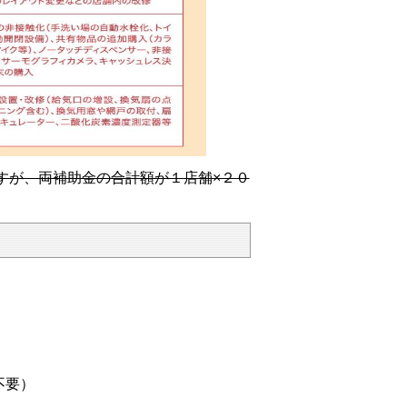
すが、両補助金の合計額が１店舗×２０
不要）