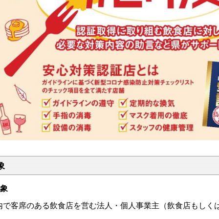
象
象
内で客席のある飲食店を営む法人・個人事業主（飲食店もしく
）