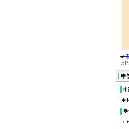
※
万
申
申
令
受
〒