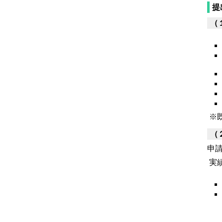
提
（
※
（
申
実