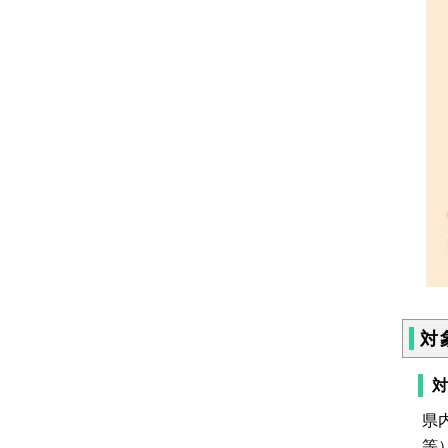
対
対
県
等