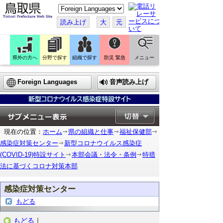
こ
の
ペ
読み上げ
大
元
ー
ジ
を
翻
訳
県外の方へ
分野で探す
組織で探す
防災 緊急
メニュー
す
る
Foreign Languages
音声読み上げ
現在の位置：
ホーム
県の組織と仕事
福祉保健部
感染症対策センター
新型コロナウイルス感染症
(COVID-19)特設サイト
本部会議・法令・条例
特措
法に基づくコロナ対策本部
感染症対策センター
もどる
もどる
｜