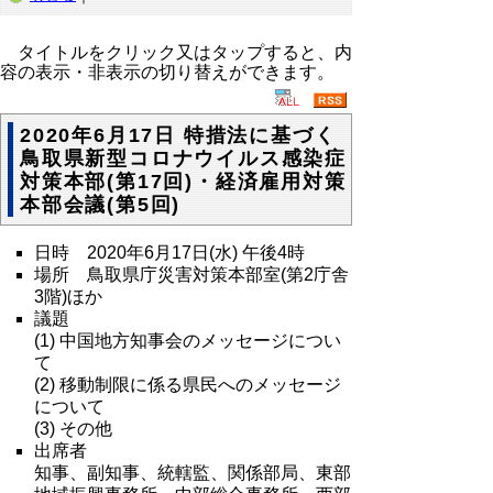
タイトルをクリック又はタップすると、内
容の表示・非表示の切り替えができます。
2020年6月17日 特措法に基づく
鳥取県新型コロナウイルス感染症
対策本部(第17回)・経済雇用対策
本部会議(第5回)
日時 2020年6月17日(水) 午後4時
場所 鳥取県庁災害対策本部室(第2庁舎
3階)ほか
議題
(1) 中国地方知事会のメッセージについ
て
(2) 移動制限に係る県民へのメッセージ
について
(3) その他
出席者
知事、副知事、統轄監、関係部局、東部