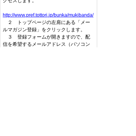
クセスします。
http://www.pref.tottori.jp/bunka/mukibanda/
２ トップページの左肩にある「メー
ルマガジン登録」をクリックします。
３ 登録フォームが開きますので、配
信を希望するメールアドレス（パソコン
のみ）を入力します。
４ 最後に、送信ボタンをクリックし
て完了です。（登録中止の場合の手続き
も同様です。）
５ なお、メルマガは、「melma!」か
ら送信されますが、登録されたメールア
ドレスが第三者に公表されることはあり
ません。
案内一覧に戻る
｜
▲ページ上部に戻る