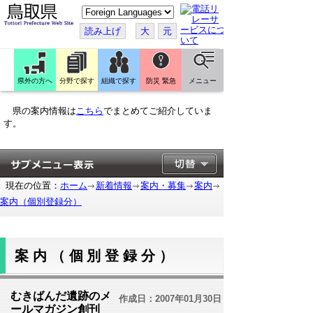
こ
の
ペ
読み上げ
大
元
ー
ジ
を
翻
訳
県外の方へ
分野で探す
組織で探す
防災 緊急
メニュー
す
る
県の案内情報は
こちら
でまとめてご紹介していま
す。
現在の位置：
ホーム
新着情報
案内・募集
案内
案内（個別登録分）
案内（個別登録分）
むきばんだ遺跡のメ
作成日：2007年01月30日
ールマガジン創刊