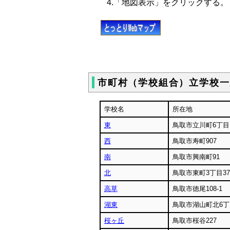
4.「地図表示」をクリックする。
市町村（学校組合）立学校一
学校名
所在地
東
鳥取市立川町6丁目1
西
鳥取市寿町907
南
鳥取市興南町91
北
鳥取市東町3丁目371
高草
鳥取市徳尾108-1
湖東
鳥取市湖山町北6丁目
桜ヶ丘
鳥取市桜谷227