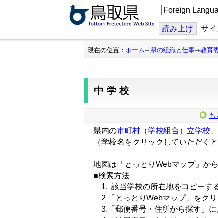
こ
の
ペ
ー
読み上げ
サイ
ジ
を
翻
現在の位置：
ホーム
県の組織と仕事
教育
訳
す
る
中学校
も
県内の
市町村（学校組合）立学校
、
（学校名をクリックしていただくと
地図は「とっとりWebマップ」か
■検索方法
1. 該当学校の所在地をコピーす
2.「とっとりWebマップ」をク
3.「郵便番号・住所から探す」に