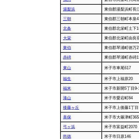
湯梨浜
東伯郡湯梨浜町長江
三朝
東伯郡三朝町本泉4
北条
東伯郡北栄町土下10
大栄
東伯郡北栄町由良宿
東伯
東伯郡琴浦町徳万2
赤碕
東伯郡琴浦町赤碕19
東山
米子市車尾617
福生
米子市上福原20
福米
米子市新開5丁目9-
湊山
米子市愛宕町84
後藤ヶ丘
米子市上後藤1丁目1
美保
米子市大篠津町3657
弓ヶ浜
米子市富益町2070
尚徳
米子市日原146