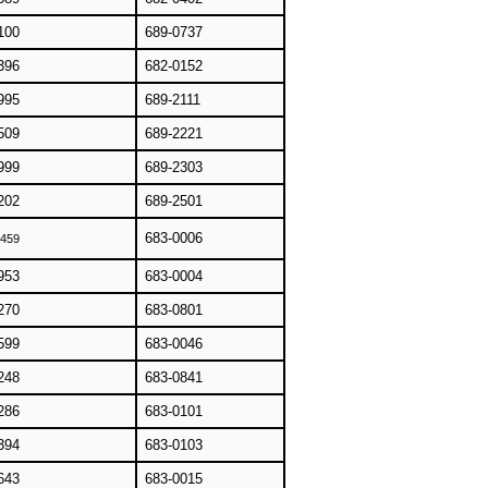
100
689-0737
396
682-0152
995
689-2111
509
689-2221
999
689-2303
202
689-2501
683-0006
8459
953
683-0004
270
683-0801
599
683-0046
248
683-0841
286
683-0101
394
683-0103
643
683-0015