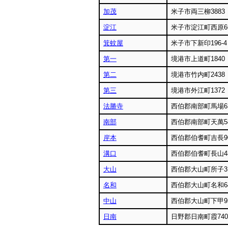
加茂
米子市両三柳3883
淀江
米子市淀江町西原6
箕蚊屋
米子市下新印196-4
第一
境港市上道町1840
第二
境港市竹内町2438
第三
境港市外江町1372
法勝寺
西伯郡南部町馬場63
南部
西伯郡南部町天萬5
岸本
西伯郡伯耆町吉長90
溝口
西伯郡伯耆町長山4
大山
西伯郡大山町所子3
名和
西伯郡大山町名和6
中山
西伯郡大山町下甲95
日南
日野郡日南町霞740