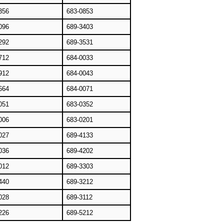
356
683-0853
096
689-3403
292
689-3531
712
684-0033
912
684-0043
664
684-0071
051
683-0352
006
683-0201
027
689-4133
036
689-4202
012
689-3303
440
689-3212
028
689-3112
226
689-5212