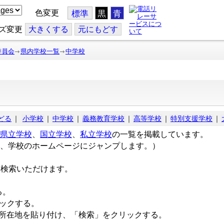
色変更
標準
黒
青
ズ変更
大
きくする
元
にもどす
委員会
県内学校一覧
中学校
どる
｜
小学校
｜
中学校
｜
義務教育学校
｜
高等学校
｜
特別支援学校
｜
県立学校
、
国立学校
、
私立学校
の一覧を掲載しています。
、学校のホームページにジャンプします。）
ら検索いただけます。
る。
リックする。
所在地を貼り付け、「検索」をクリックする。