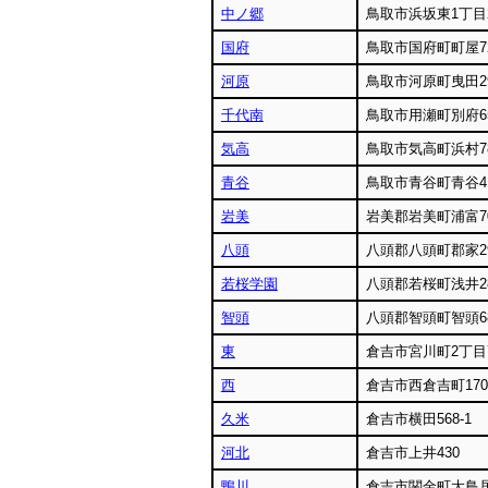
中ノ郷
鳥取市浜坂東1丁目2
国府
鳥取市国府町町屋7
河原
鳥取市河原町曳田2
千代南
鳥取市用瀬町別府6
気高
鳥取市気高町浜村78
青谷
鳥取市青谷町青谷41
岩美
岩美郡岩美町浦富7
八頭
八頭郡八頭町郡家2
若桜学園
八頭郡若桜町浅井2
智頭
八頭郡智頭町智頭6
東
倉吉市宮川町2丁目
西
倉吉市西倉吉町170
久米
倉吉市横田568-1
河北
倉吉市上井430
鴨川
倉吉市関金町大鳥居