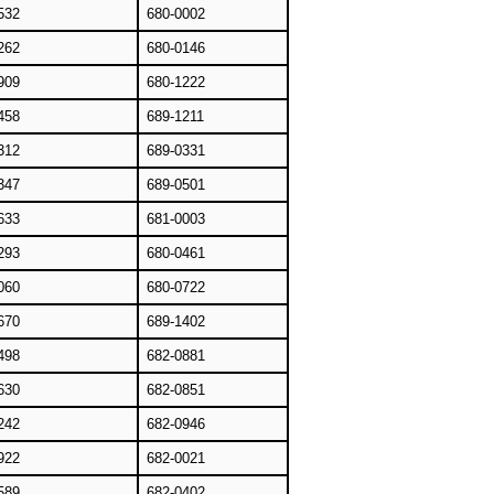
532
680-0002
262
680-0146
909
680-1222
458
689-1211
312
689-0331
347
689-0501
633
681-0003
293
680-0461
060
680-0722
670
689-1402
498
682-0881
630
682-0851
242
682-0946
922
682-0021
589
682-0402