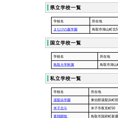
県立学校一覧
学校名
所在地
まなびの森学園
鳥取市湖山
国立学校一覧
学校名
所在地
鳥取大学附属
鳥取市湖山町
私立学校一覧
学校名
所在地
湯梨浜学園
東伯郡湯梨浜町田畑
米子北斗
米子市夜見町50
青翔開智
鳥取市国府町新通り