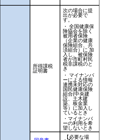
次の場合に提
出が必要で
す。
・ 全国健康保
険協会を除く
被用者保険
（企業の健康
保険組合、共
済組合）に 加
入し、被保険
者が市町村民
税非課税のと
所得課税
き
証明書
・ マイナンバ
ーによる情報
連携未対応の
国民健康保険
組合(中央建
設、土木建
築、板金業
等）に加入し
ているとき
・マイナンバ
ーの利用を希
望しないとき
【必要な場