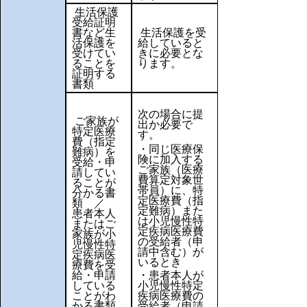
生活保護
受給証明
書など生
生活保護を受
活保護を
給していると
受けてい
きに必要とな
ることを
ります。
証明する
書類
次の場合に提
ご家族が
出か必要で
特定医療
す。
費（指定
・同じ医療保
難病）を
険に加入する
受給・申
ご家族（医療
請してい
費算定対象世
ることが
帯員）に、特
分かる書
定医療費（指
類 ／
定難病）また
患者本人
は小児慢性特
またはご
定疾病医療費
家族が小
の受給者（申
児慢性特
請中含む）が
定疾病医
いるとき
療費を受
給・申請
・患者本人が
している
小児慢性特定
ことがわ
疾病医療費の
かる書類
受給者（申請