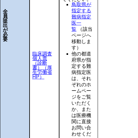
鳥取県が
指定する
全
員
難病指定
提
医一
出
覧
（該当
が
必
ページへ
要
移動しま
す）
臨床調査
他の都道
個人票
府県が指
（診断
定する難
書）（厚
生労働省
病指定医
HP）
は、それ
ぞれのホ
ームペー
ジをご覧
いただく
か、また
は医療機
関に直接
お問い合
わせくだ