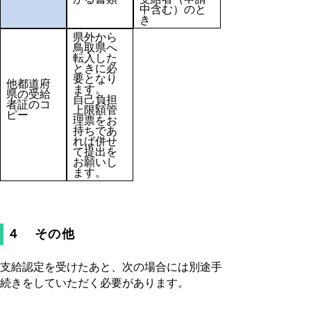
中含む）のと
き
県外から
鳥取県へ
転入した
ときに必
要となり
他都道府
ます。
県の受給
自己負担
者証のコ
上限額管
ピー
理票をお
持ちであ
れば併せ
て提出を
お願いし
ます。
４ その他
支給認定を受けたあと、次の場合には別途手
続きをしていただく必要があります。