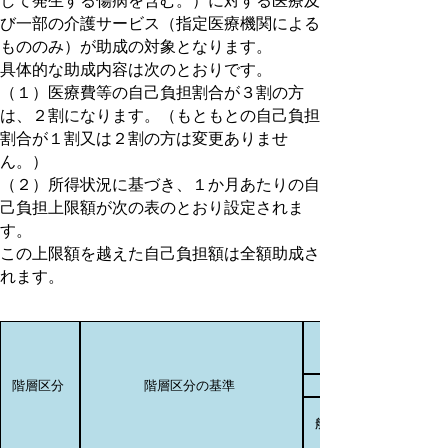
して発生する傷病を含む。）に対する医療及
び一部の介護サービス（指定医療機関による
もののみ）が助成の対象となります。
具体的な助成内容は次のとおりです。
（１）医療費等の自己負担割合が３割の方
は、２割になります。（もともとの自己負担
割合が１割又は２割の方は変更ありませ
ん。）
（２）所得状況に基づき、１か月あたりの自
己負担上限額が次の表のとおり設定されま
す。
この上限額を越えた自己負担額は全額助成さ
れます。
階層区分
階層区分の基準
一
般