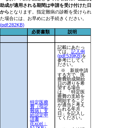
助成が適用される期間は申請を受け付けた日
から
となります。指定難病の診断を受けられ
た場合には、お早めにお手続きください。
(pdf:282KB)
必要書類
説明
記載にあたっ
ては、
記入例
(pdf:539KB)
を
参考にしてく
ださい。
※ 新規申請
する方で、医
療費助成開始
日の遡りを希
望する場合
は、「特定医
療費の支給を
開始すること
特定医療
が適当と考え
費（指定
られる年月
難病）支
日」を記入し
給認定申
てください。
請書
(Excel：
517KB）