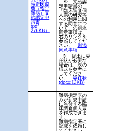
※ 支給認
特定医療
定申請書の
費（指定
「臨床調査個
難病）支
人票の研究等
給認定申
への利用に関
請書
する同意につ
(pdf：
いて」の別添
276KB）
同意事項は、
右のリンクを
参照してくだ
さい。
別添
同意事項
※ 提出に委
任状が必要な
場合は、次の
様式を参考に
してくださ
い。
委任状
(docx:13KB)
難病指定医の
みが新規申請
に添付する臨
床調査個人票
を作成できま
す。
難病指定医に
記載を依頼し
てください。