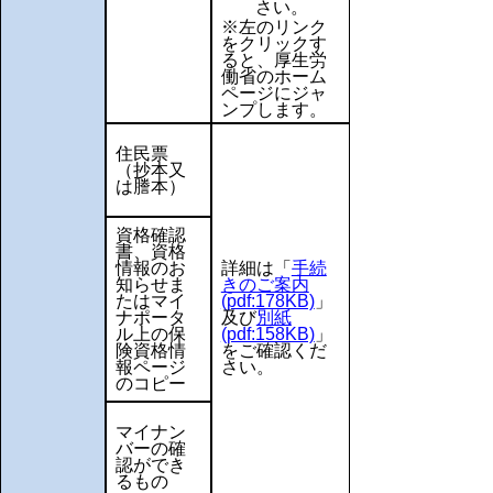
さい。
※左のリンク
をクリックす
ると、厚生労
働省のホーム
ページにジャ
ンプします。
住民票
（抄本又
は謄本）
資格確認
書、資格
情報のお
詳細は「
手続
知らせま
きのご案内
たはマイ
(pdf:178KB)
」
ナポータ
及び
別紙
ル上の保
(pdf:158KB)
」
険資格情
をご確認くだ
報ページ
さい。
のコピー
マイナン
バーの確
認ができ
るもの