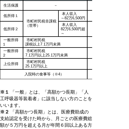
生活保護
－
本人収入
低所得１
～82万6,500円
市町村民税非課税
本人収入
（世帯）
低所得２
82万6,500円超
～
一般所得
市町村民税
10,000円
１
課税以上7.1万円未満
一般所得
市町村民税
20,000円
２
7.1万円以上25.1万円未満
市町村民税
上位所得
30,000円
25.1万円以上
入院時の食事等（※4）
※１
「一般」とは、「高額かつ長期」「人
工呼吸器等装着者」に該当しない方のことを
いいます。
※２
「高額かつ長期」とは、医療費助成の
支給認定を受けた時から、月ごとの医療費総
額が５万円を超える月が年間６回以上ある方