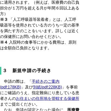
に適用されます。（例えば、医療費の自己負
担分が１万円を超える月が年間６回以上ある
方）
※３
「人工呼吸器等装着者」とは、人工呼
吸器等を使用されている方のうち一定の基準
を満たす方のことをいいます。詳しくは近く
の保健所にお問い合わせください。
※４
入院時の食事等にかかる費用は、原則
は全額自己負担となります。
３ 新規申請の手続き
申請の際は、「
手続きのご案内
(pdf:178KB)
」及び
別紙(pdf:228KB)
」を事前
にご確認のうえ、指定難病にり患している患
者さんの
お住まいの住所地を管轄する保健所
までご提出ください。
なお、申請が認定となった場合に、
医療費