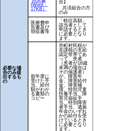
同意書
合】
(Word：
共済組合の方
17KB）
のみ
「軽症高額」
医療費申
該当者として
告書及び
申請するとき
領収書等
に必要となり
ます。
市町村民税が
非課税の支給
認定世帯であ
って、患者
（患者が18歳
未満の場合は
必
要な場
その保護者）
合の
み
提
前年度に
が、障害年
出するも
受けた手
金、障害給付
の
当、給付
金、障害補
額がわか
償、特別児童
る書類の
扶養手当、障
コピー
害児福祉手
当、特別障害
者手当、遺族
年金のいずれ
かの給付を受
けているとき
に必要となり
ます。