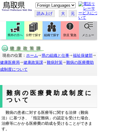
こ
の
ペ
読み上げ
大
元
ー
ジ
を
翻
訳
県外の方へ
分野で探す
組織で探す
防災 緊急
メニュー
す
る
現在の位置：
ホーム
県の組織と仕事
福祉保健部
健康医療局
健康政策課
難病対策
難病の医療費助
成制度について
難病の医療費助成制度に
ついて
難病の患者に対する医療等に関する法律（難病
法）に基づき、「指定難病」の認定を受けた場合、
治療等にかかる医療費の助成を受けることができま
す。