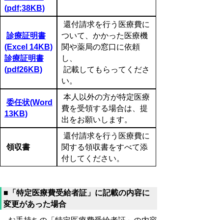
(pdf;38KB)
還付請求を行う医療費に
診療証明書
ついて、かかった医療機
(Excel 14KB)
関や薬局の窓口に依頼
診療証明書
し、
(pdf26KB)
記載してもらってくださ
い。
本人以外の方が特定医療
委任状(Word
費を受領する場合は、提
13KB)
出をお願いします。
還付請求を行う医療費に
領収書
関する領収書をすべて添
付してください。
■「特定医療費受給者証」に記載の内容に
変更があった場合