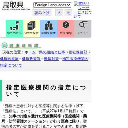
こ
の
ペ
読み上げ
大
元
ー
ジ
を
翻
訳
県外の方へ
分野で探す
組織で探す
防災 緊急
メニュー
す
る
現在の位置：
ホーム
県の組織と仕事
福祉保健部
健康医療局
健康政策課
難病対策
指定医療機関の
指定について
指定医療機関の指定につ
いて
「難病の患者に対する医療等に関する法律（以下、
「難病法」という。）（平成27年1月1日施行）で
は、
知事の指定を受けた医療機関等（医療機関・薬
局・訪問看護ステーション）が行う医療に限り
、難
病患者の方が助成を受けることができます。指定医