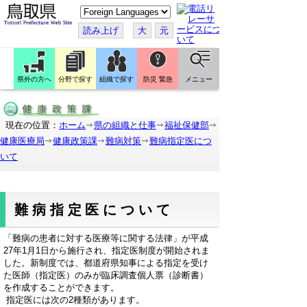
こ
の
ペ
読み上げ
大
元
ー
ジ
を
翻
訳
県外の方へ
分野で探す
組織で探す
防災 緊急
メニュー
す
る
現在の位置：
ホーム
県の組織と仕事
福祉保健部
健康医療局
健康政策課
難病対策
難病指定医につ
いて
難病指定医について
「難病の患者に対する医療等に関する法律」が平成
27年1月1日から施行され、指定医制度が開始されま
した。新制度では、都道府県知事による指定を受け
た医師（指定医）のみが臨床調査個人票（診断書）
を作成することができます。
指定医には次の2種類があります。