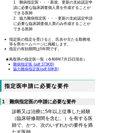
1 難病指定医・・・新規、更新の支給認定申
請に必要な臨床調査個人票を作成することが
できる医師
2 協力難病指定医・・・更新の支給認定申請
に必要な臨床調査個人票のみ作成することが
できる医師
指定医の指定を受けると、氏名や主たる勤務地
等を県ホームページに掲載します。
指定の有効期間は5年間です。
★鳥取県の指定医一覧（令和8年7月15日現在）
難病指定医 (pdf:373KB)
協力難病指定医(pdf:69KB)
指定医申請に必要な要件
1 難病指定医の申請に必要な要件
診断又は治療に5年以上従事した経験
（臨床研修期間を含む。）を有する医
師で、かつ、次のいずれかの要件
を満
たす医師