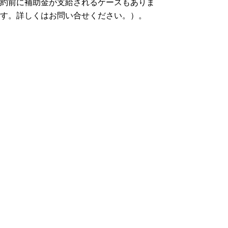
約前に補助金が支給されるケースもありま
す。詳しくはお問い合せください。）。
（６）Wi-Fi環境整備費用として、最大２７
万３千円の補助金が支給されます。（支給額
は生徒の在学残月数により変わります。詳し
くはお問い合せください。）
【問合せ先】
高等学校課高校教育企画室 電話：0857-26-
7517
▲ページ上部に戻る
と
個人情報保護
|
リンクについて
|
著作権に
り
ついて
|
アクセシビリティ
ネ
ッ
鳥取県教育委員会事務局高等学校課