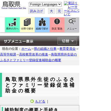
こ
の
ペ
読み上げ
大
元
ー
ジ
を
翻
訳
県外の方へ
分野で探す
組織で探す
防災 緊急
メニュー
す
る
現在の位置：
ホーム
県の組織と仕事
教育委員会
高等学校課
高校教育改革の推進
鳥取県県外生徒の
ふるさとファミリー登録促進補助金の概要
鳥取県県外生徒のふるさ
とファミリー登録促進補
助金の概要
もどる
｜
補助制度の概要と手続き