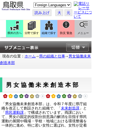
こ
の
ペ
読み上げ
大
元
ー
ジ
を
翻
訳
県外の方へ
分野で探す
組織で探す
防災 緊急
メニュー
す
る
現在の位置：
ホーム
県の組織と仕事
男女協働未来
創造本部
男女協働未来創造本部
「男女協働未来創造本部」は、令和７年度に県庁組
織を改正して創設された組織で、「
未来創造課
」と
「
県民運動課
」で構成されています。両課におい
て、男女の固定的役割分担意識の解消を目指す県民
運動の展開や職場・学校・地域における環境整備を
一体的に進め、特に若い女性に選ばれ、女性が定着