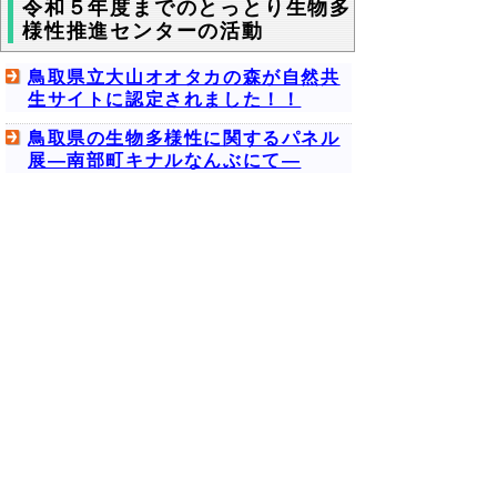
令和５年度までのとっとり生物多
様性推進センターの活動
鳥取県立大山オオタカの森が自然共
生サイトに認定されました！！
鳥取県の生物多様性に関するパネル
展―南部町キナルなんぶにて―
花は山 人は里 ―希少種の盗掘につ
いて―
次のページへ
関係リンク（県HP）
鳥取県生物多様性地域戦略
レッドデータブックとっとり
鳥取県希少野生動植物の保護に関す
る条例