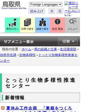
こ
の
ペ
読み上げ
大
元
ー
ジ
を
翻
訳
県外の方へ
分野で探す
組織で探す
防災 緊急
メニュー
す
る
現在の位置：
ホーム
県の組織と仕事
生活環境部
自然共生課
生物多様性
とっとり生物多様性推進セ
ンター
とっとり生物多様性推進
センター
新着情報
夏休み工作企画 「巣箱をつくろ