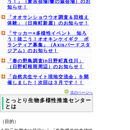
う！」（倉吉会場/響の森会場）のお
知らせ！
「オオサンショウウオ調査＆田植え
体験」（日南町新屋）のお知らせ！
「サッカー×多様性イベント 知ろ
う！抜こう！オオキンケイギク ボ
ランティア募集」（Axisバードスタ
ジアム）のお知らせ！
「春の野鳥調査in日野町真住川」
（日野町根雨周辺）のお知らせ！
「自然共生サイト現地交流会」を開
催しました！次回は３月です！！
次のページへ
とっとり生物多様性推進センター
とは
（目的）