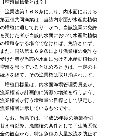
【増殖目標量とは？】
漁業法第１６８条により、内水面における
第五種共同漁業は、当該内水面が水産動植物
の増殖に適しており、かつ、当該漁業の免許
を受けた者が当該内水面において水産動植物
の増殖をする場合でなければ、免許されず、
また、同法第１６９条により漁業権の免許を
受けた者が当該内水面における水産動植物の
増殖を怠っていると認めるときは、一定の手
続きを経て、その漁業権は取り消されます。
増殖目標量は、内水面漁場管理委員会が、
漁業権者が計画的に資源の増殖を行うよう、
漁業権者が行う増殖量の目標として設定し、
漁業権者に示しているものです。
なお、当県では、平成15年度の漁業権切
替え時以降、漁業権の条件として「生態系保
全の観点から、特定魚種の大量放流を防止す