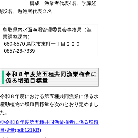
構成 漁業者代表4名、学識経
験2名、遊漁者代表２名
鳥取県内水面漁場管理委員会事務局（漁
業調整課内）
680-8570 鳥取市東町一丁目２２０
0857-26-7339
令和８年度第五種共同漁業権者に
係る増殖目標量
令和８年度における第五種共同漁業に係る水
産動植物の増殖目標量を次のとおり定めまし
た。
◎令和８年度第五種共同漁業権者に係る増殖
目標量(pdf:121KB)