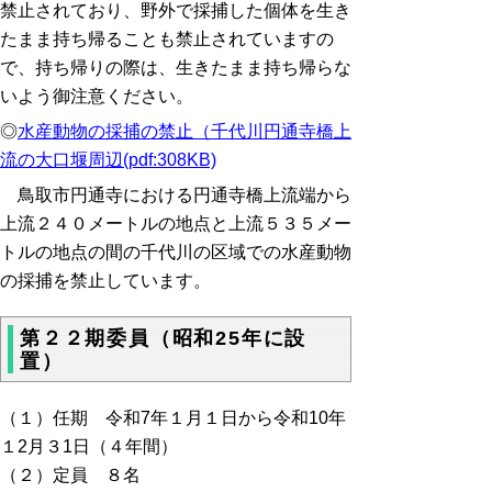
禁止されており、野外で採捕した個体を生き
たまま持ち帰ることも禁止されていますの
で、持ち帰りの際は、生きたまま持ち帰らな
いよう御注意ください。
◎
水産動物の採捕の禁止（千代川円通寺橋上
流の大口堰周辺(pdf:308KB)
鳥取市円通寺における円通寺橋上流端から
上流２４０メートルの地点と上流５３５メー
トルの地点の間の千代川の区域での水産動物
の採捕を禁止しています。
第２２期委員（昭和25年に設
置）
（１）任期 令和7年１月１日から令和10年
１2月３1日（４年間）
（２）定員 ８名