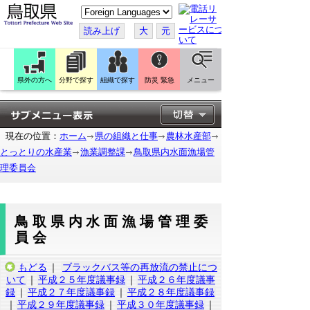
こ
の
ペ
読み上げ
大
元
ー
ジ
を
翻
訳
県外の方へ
分野で探す
組織で探す
防災 緊急
メニュー
す
る
現在の位置：
ホーム
県の組織と仕事
農林水産部
とっとりの水産業
漁業調整課
鳥取県内水面漁場管
理委員会
鳥取県内水面漁場管理委
員会
もどる
｜
ブラックバス等の再放流の禁止につ
いて
｜
平成２５年度議事録
｜
平成２６年度議事
録
｜
平成２７年度議事録
｜
平成２８年度議事録
｜
平成２９年度議事録
｜
平成３０年度議事録
｜