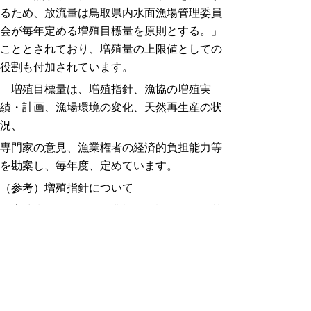
るため、放流量は鳥取県内水面漁場管理委員
会が毎年定める増殖目標量を原則とする。」
こととされており、増殖量の上限値としての
役割も付加されています。
増殖目標量は、増殖指針、漁協の増殖実
績・計画、漁場環境の変化、天然再生産の状
況、
専門家の意見、漁業権者の経済的負担能力等
を勘案し、毎年度、定めています。
（参考）増殖指針について
増殖指針は、県が漁業権を免許する際の基
準として作成、公表する第五種共同漁業権が
設定された内水面漁場における水産動植物の
種類に応じた増殖方法、増殖規模等を内容と
するものです。
◎
令和５年９月１日 鳥取県内水面漁場計画