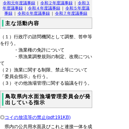
令和元年度議事録
｜
令和２年度議事録
｜
令和３
年度議事録
｜
令和４年度議事録
｜
令和５年度議
事録
｜
令和６年度議事録
｜
令和７年度議事録
主な活動内容
（１）行政庁の諮問機関として調整、答申等
を行う。
・漁業権の免許について
・県漁業調整規則の制定、改廃につい
て
（２）漁業に関する制限、禁止等について
「委員会指示」を行う。
（３）その他漁場管理に関する協議を行う。
鳥取県内水面漁場管理委員会が発
出している指示
◎
コイの放流等の禁止(pdf:191KB)
県内の公共用水面及びこれと連接一体を成