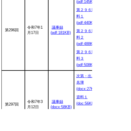
(pdf:145KB)
第２９６回資
料１
(pdf:440KB)
令和7年1
議事録
第296回
第２９６回資
月17日
(pdf:181KB)
料２
(pdf:488KB)
第２９６回資
料３
(
pdf:508KB)
次第・出席者
名簿
(docx:27KB)
資料１
令和7年3
議事録
(doc:56KB)
第297回
月12日
(docx:58KB)
資料２
(pdf:693KB)
資料３