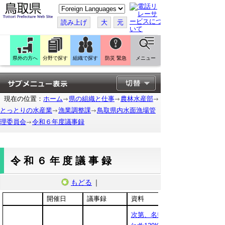
こ
の
ペ
読み上げ
大
元
ー
ジ
を
翻
訳
県外の方へ
分野で探す
組織で探す
防災 緊急
メニュー
す
る
現在の位置：
ホーム
県の組織と仕事
農林水産部
とっとりの水産業
漁業調整課
鳥取県内水面漁場管
理委員会
令和６年度議事録
令和６年度議事録
もどる
｜
開催日
議事録
資料
次第、名簿