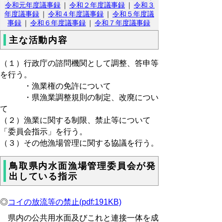
令和元年度議事録
｜
令和２年度議事録
｜
令和３
年度議事録
｜
令和４年度議事録
｜
令和５年度議
事録
｜
令和６年度議事録
｜
令和７年度議事録
主な活動内容
（１）行政庁の諮問機関として調整、答申等
を行う。
・漁業権の免許について
・県漁業調整規則の制定、改廃につい
て
（２）漁業に関する制限、禁止等について
「委員会指示」を行う。
（３）その他漁場管理に関する協議を行う。
鳥取県内水面漁場管理委員会が発
出している指示
◎
コイの放流等の禁止(pdf:191KB)
県内の公共用水面及びこれと連接一体を成