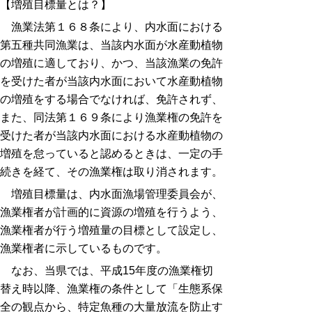
【増殖目標量とは？】
漁業法第１６８条により、内水面における
第五種共同漁業は、当該内水面が水産動植物
の増殖に適しており、かつ、当該漁業の免許
を受けた者が当該内水面において水産動植物
の増殖をする場合でなければ、免許されず、
また、同法第１６９条により漁業権の免許を
受けた者が当該内水面における水産動植物の
増殖を怠っていると認めるときは、一定の手
続きを経て、その漁業権は取り消されます。
増殖目標量は、内水面漁場管理委員会が、
漁業権者が計画的に資源の増殖を行うよう、
漁業権者が行う増殖量の目標として設定し、
漁業権者に示しているものです。
なお、当県では、平成15年度の漁業権切
替え時以降、漁業権の条件として「生態系保
全の観点から、特定魚種の大量放流を防止す