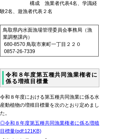
構成 漁業者代表4名、学識経
験2名、遊漁者代表２名
鳥取県内水面漁場管理委員会事務局（漁
業調整課内）
680-8570 鳥取市東町一丁目２２０
0857-26-7339
令和８年度第五種共同漁業権者に
係る増殖目標量
令和８年度における第五種共同漁業に係る水
産動植物の増殖目標量を次のとおり定めまし
た。
◎令和８年度第五種共同漁業権者に係る増殖
目標量(pdf:121KB)