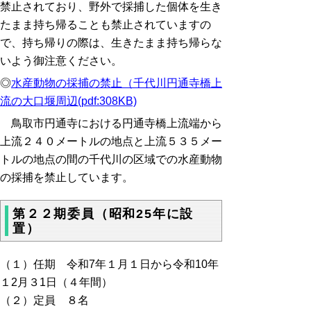
禁止されており、野外で採捕した個体を生き
たまま持ち帰ることも禁止されていますの
で、持ち帰りの際は、生きたまま持ち帰らな
いよう御注意ください。
◎
水産動物の採捕の禁止（千代川円通寺橋上
流の大口堰周辺(pdf:308KB)
鳥取市円通寺における円通寺橋上流端から
上流２４０メートルの地点と上流５３５メー
トルの地点の間の千代川の区域での水産動物
の採捕を禁止しています。
第２２期委員（昭和25年に設
置）
（１）任期 令和7年１月１日から令和10年
１2月３1日（４年間）
（２）定員 ８名