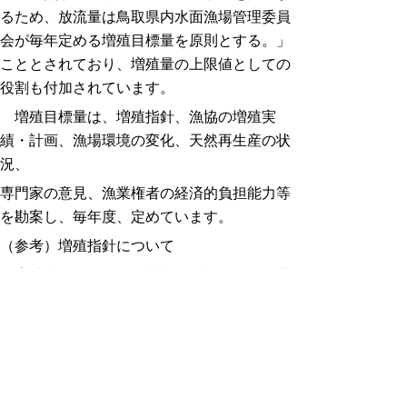
るため、放流量は鳥取県内水面漁場管理委員
会が毎年定める増殖目標量を原則とする。」
こととされており、増殖量の上限値としての
役割も付加されています。
増殖目標量は、増殖指針、漁協の増殖実
績・計画、漁場環境の変化、天然再生産の状
況、
専門家の意見、漁業権者の経済的負担能力等
を勘案し、毎年度、定めています。
（参考）増殖指針について
増殖指針は、県が漁業権を免許する際の基
準として作成、公表する第五種共同漁業権が
設定された内水面漁場における水産動植物の
種類に応じた増殖方法、増殖規模等を内容と
するものです。
◎
令和５年９月１日 鳥取県内水面漁場計画