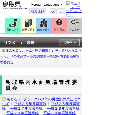
こ
の
ペ
読み上げ
大
元
ー
ジ
を
翻
訳
県外の方へ
分野で探す
組織で探す
防災 緊急
メニュー
す
る
現在の位置：
ホーム
県の組織と仕事
農林水産部
とっとりの水産業
漁業調整課
鳥取県内水面漁場管
理委員会
鳥取県内水面漁場管理委
員会
もどる
｜
ブラックバス等の再放流の禁止につ
いて
｜
平成２５年度議事録
｜
平成２６年度議事
録
｜
平成２７年度議事録
｜
平成２８年度議事録
｜
平成２９年度議事録
｜
平成３０年度議事録
｜