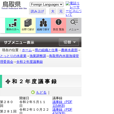
こ
の
ペ
読み上げ
大
元
ー
ジ
を
翻
訳
県外の方へ
分野で探す
組織で探す
防災 緊急
メニュー
す
る
現在の位置：
ホーム
県の組織と仕事
農林水産部
とっとりの水産業
漁業調整課
鳥取県内水面漁場管
理委員会
令和２年度議事録
令和２年度議事録
もどる
｜
開催日
議事録
第２８０
令和２年５月１１
議事録（PDF
回
日
1154KB)
令和２年１０月２２
議事録（PDF
第２８１回
日
4747KB)