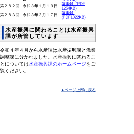
議事録（PDF
第２８２回
令和３年１月１９日
1254KB)
議事録
第２８３回
令和３年３月１７日
(PDF1022KB)
水産振興に関わることは水産振興
課が所管しています
令和４年４月から水産課は水産振興課と漁業
調整課に分かれました。水産振興に関わるこ
とについては
水産振興課のホームページ
をご
覧ください。
▲ページ上部に戻る
と
個人情報保護
|
リンクについて
|
著作権に
り
ついて
|
アクセシビリティ
ネ
ッ
鳥取県農林水産部水産振興局漁業調整