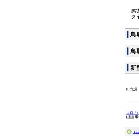
感染
タイ
鳥
鳥
新
担当課
コロナ
(担当
も