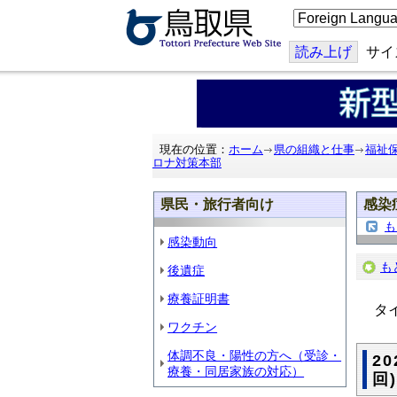
こ
の
ペ
ー
読み上げ
サイ
ジ
を
翻
訳
す
る
現在の位置：
ホーム
県の組織と仕事
福祉
ロナ対策本部
県民・旅行者向け
感染
も
感染動向
も
後遺症
療養証明書
タイ
ワクチン
体調不良・陽性の方へ（受診・
2
療養・同居家族の対応）
回