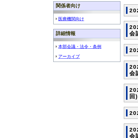
関係者向け
2
医療機関向け
2
会
詳細情報
本部会議・法令・条例
2
アーカイブ
2
会
2
回
2
2
会