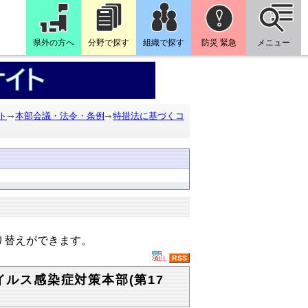
県外の方へ
分野で探す
組織で探す
防災 緊急
メニュー
ト
本部会議・法令・条例
特措法に基づくコ
り替えができます。
イルス感染症対策本部(第17