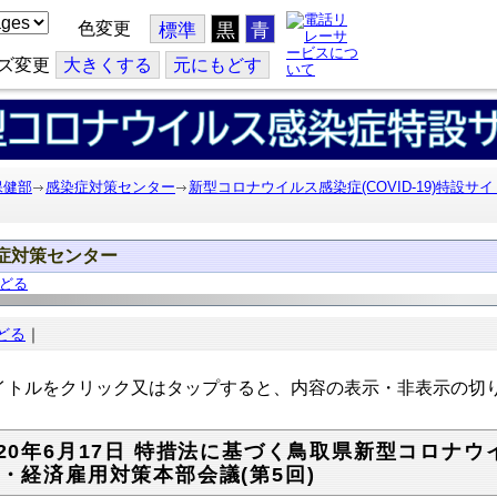
色変更
標準
黒
青
ズ変更
大
きくする
元
にもどす
保健部
感染症対策センター
新型コロナウイルス感染症(COVID-19)特設サイ
症対策センター
どる
どる
｜
トルをクリック又はタップすると、内容の表示・非表示の切
020年6月17日 特措法に基づく鳥取県新型コロナウ
)・経済雇用対策本部会議(第5回)