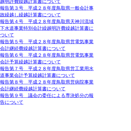
越明許費繰越計算書について
報告第３号 平成２８年度鳥取県一般会計事
故繰越し繰越計算書について
報告第４号 平成２８年度鳥取県天神川流域
下水道事業特別会計繰越明許費繰越計算書に
ついて
報告第５号 平成２８年度鳥取県営電気事業
会計継続費繰越計算書について
報告第６号 平成２８年度鳥取県営電気事業
会計予算繰越計算書について
報告第７号 平成２８年度鳥取県営工業用水
道事業会計予算繰越計算書について
報告第８号 平成２８年度鳥取県営病院事業
会計継続費繰越計算書について
報告第９号 議会の委任による専決処分の報
告について
(01)損害賠償に係る和解及び損害賠償
の額の決定について
(02)鳥取県育英奨学資金貸付金の返還