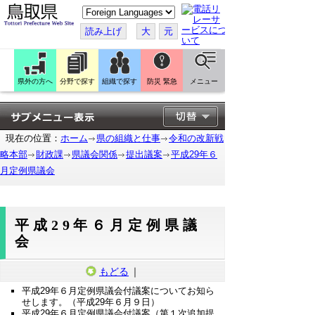
こ
の
ペ
読み上げ
大
元
ー
ジ
を
翻
訳
県外の方へ
分野で探す
組織で探す
防災 緊急
メニュー
す
る
現在の位置：
ホーム
県の組織と仕事
令和の改新戦
略本部
財政課
県議会関係
提出議案
平成29年６
月定例県議会
平成29年６月定例県議
会
もどる
｜
平成29年６月定例県議会付議案についてお知ら
せします。（平成29年６月９日）
平成29年６月定例県議会付議案（第１次追加提