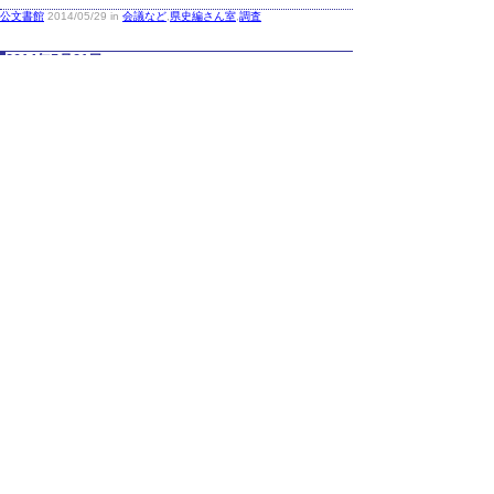
公文書館
2014/05/29 in
会議など
,
県史編さん室
,
調査
2014年5月21日
平成26年度第1回近代・現代部会合同資料検
討会を実施
平成26年5月19日（月）、平成26年度第1回近
代・現代部会合同資料検討会を実施しました。
公文書館会議室で行われた資料検討会には、
8名の部会委員及び調査委員に御出席いただき
ました。『近代政治行政編』、『軍事兵事編』
の内容構成や今後の業務スケジュールの確認、
意見交換をおこないました。