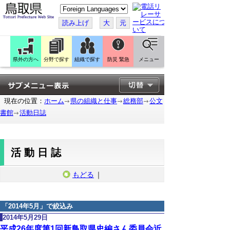
こ
の
ペ
読み上げ
大
元
ー
ジ
を
翻
訳
県外の方へ
分野で探す
組織で探す
防災 緊急
メニュー
す
る
現在の位置：
ホーム
県の組織と仕事
総務部
公文
書館
活動日誌
活動日誌
もどる
｜
「
2014年5月
」で絞込み
2014年5月29日
平成26年度第1回新鳥取県史編さん委員会近