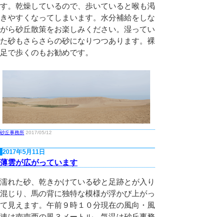
す。乾燥しているので、歩いていると喉も渇
きやすくなってしまいます。水分補給をしな
がら砂丘散策をお楽しみください。湿ってい
た砂もさらさらの砂になりつつあります。裸
足で歩くのもお勧めです。
砂丘事務所
2017/05/12
2017年5月11日
薄雲が広がっています
濡れた砂、乾きかけている砂と足跡とが入り
混じり、馬の背に独特な模様が浮かび上がっ
て見えます。午前９時１０分現在の風向・風
速は南南西の風３メートル、気温は砂丘事務