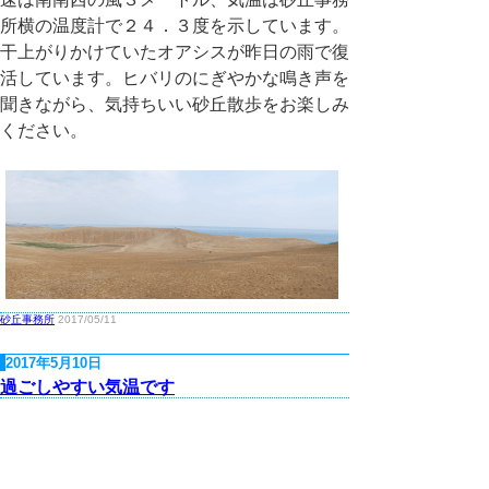
所横の温度計で２４．３度を示しています。
干上がりかけていたオアシスが昨日の雨で復
活しています。ヒバリのにぎやかな鳴き声を
聞きながら、気持ちいい砂丘散歩をお楽しみ
ください。
砂丘事務所
2017/05/11
2017年5月10日
過ごしやすい気温です
砂丘上空には厚く大きな雲が浮かんでいま
す。午前９時現在の風向・風速は南の風８．
２メートル、気温は砂丘事務所横の温度計で