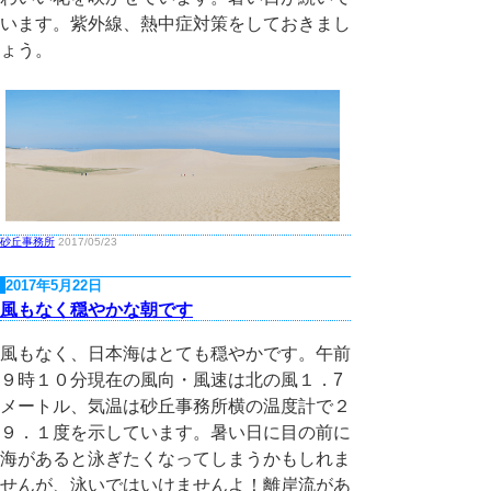
います。紫外線、熱中症対策をしておきまし
ょう。
砂丘事務所
2017/05/23
2017年5月22日
風もなく穏やかな朝です
風もなく、日本海はとても穏やかです。午前
９時１０分現在の風向・風速は北の風１．7
メートル、気温は砂丘事務所横の温度計で２
９．１度を示しています。暑い日に目の前に
海があると泳ぎたくなってしまうかもしれま
せんが、泳いではいけませんよ！離岸流があ