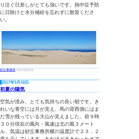
り注ぐ日差しがとても強いです。熱中症予防
に日除けと水分補給を忘れずに散策くださ
い。
砂丘事務所
2017/05/19
2017年5月18日
初夏の陽気
空気が澄み、とても気持ちの良い朝です。き
れいな青空には月が見え、馬の背西側にはま
だ雪が残っている大山が見えました。前９時
３０分現在の風向・風速は北の風３メート
ル、気温は砂丘事務所横の温度計で２３．２
度を示しています。あれほど大きかったオア