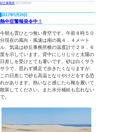
砂丘事務所
2017/05/30
2017年5月29日
熱中症警報発令中！
今朝も雲ひとつ無い青空です。午前８時５０
分現在の風向・風速は南の風４．４メート
ル、気温は砂丘事務所横の温度計で２９．６
度を示しています。背中にじりじりと太陽の
日差しを受けとても暑いです。砂は白くサラ
サラで、思わず裸足で歩きたくなりますが、
この日差しで砂も高温となりやけどをする恐
れがあります。熱いなと感じたら靴を履いて
散策してください。また水分補給も忘れない
で。