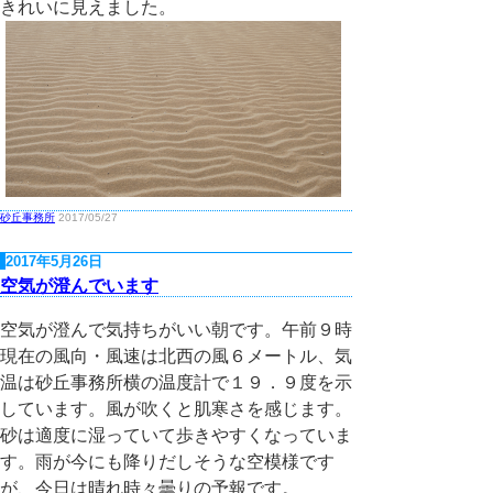
きれいに見えました。
砂丘事務所
2017/05/27
2017年5月26日
空気が澄んでいます
空気が澄んで気持ちがいい朝です。午前９時
現在の風向・風速は北西の風６メートル、気
温は砂丘事務所横の温度計で１９．９度を示
しています。風が吹くと肌寒さを感じます。
砂は適度に湿っていて歩きやすくなっていま
す。雨が今にも降りだしそうな空模様です
が、今日は晴れ時々曇りの予報です。