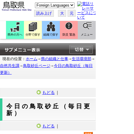
こ
の
ペ
読み上げ
大
元
ー
ジ
を
翻
訳
県外の方へ
分野で探す
組織で探す
防災 緊急
メニュー
す
る
現在の位置：
ホーム
県の組織と仕事
生活環境部
自然共生課
鳥取砂丘ページ
今日の鳥取砂丘（毎日
更新）
もどる
｜
今日の鳥取砂丘（毎日更
新）
もどる
｜