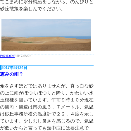
てこまめに水分補給をしながら、のんびりと
砂丘散策を楽しんでください。
砂丘事務所
2017/05/25
2017年5月24日
恵みの雨？
傘をさすほどではありませんが、真っ白な砂
の上に雨がぽつりぽつりと降り、かわいい水
玉模様を描いています。午前９時１０分現在
の風向・風速は南の風３．７メートル、気温
は砂丘事務所横の温度計で２２．４度を示し
ています。少しむし暑さを感じるので、気温
が低いからと言っても熱中症には要注意で