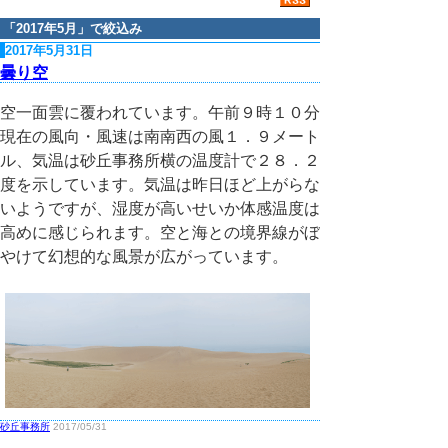
「
2017年5月
」で絞込み
2017年5月31日
曇り空
空一面雲に覆われています。午前９時１０分
現在の風向・風速は南南西の風１．９メート
ル、気温は砂丘事務所横の温度計で２８．２
度を示しています。気温は昨日ほど上がらな
いようですが、湿度が高いせいか体感温度は
高めに感じられます。空と海との境界線がぼ
やけて幻想的な風景が広がっています。
砂丘事務所
2017/05/31