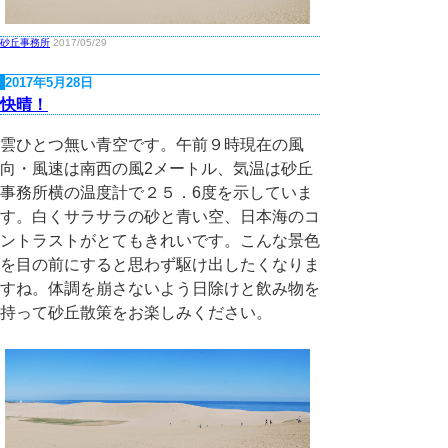
砂丘事務所
2017/05/29
2017年5月28日
快晴！
雲ひとつ無い青空です。午前９時現在の風
向・風速は南西の風2メートル、気温は砂丘
事務所横の温度計で２５．6度を示していま
す。白くサラサラの砂と青い空、日本海のコ
ントラストがとてもきれいです。こんな景色
を目の前にすると思わず駆け出したくなりま
すね。体調を崩さないよう日除けと飲み物を
持って砂丘散策をお楽しみください。