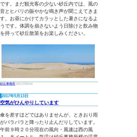
です。まだ観光客の少ない砂丘内では、風の
音とヒバリの賑やかな鳴き声が聞こえてきま
す。お昼にかけてカラッとした暑さになるよ
うです。体調を崩さないよう日除けと飲み物
を持って砂丘散策をお楽しみください。
砂丘事務所
2017/05/14
2017年5月13日
空気がひんやりしています
傘を差すほどではありませんが、ときおり雨
がパラパラと降ったり止んだりしています。
午前９時２０分現在の風向・風速は西の風
１．８メートル、気温は砂丘事務所横の温度