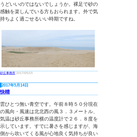
うどいいのではないでしょうか。裸足で砂の
感触を楽しんでいる方もおられます。外で気
持ちよく過ごせるいい時期ですね。
砂丘事務所
2017/05/15
2017年5月14日
快晴
雲ひとつ無い青空です。午前８時５０分現在
の風向・風速は北北西の風３．３メートル、
気温は砂丘事務所横の温度計で２６．８度を
示しています。すでに暑さを感じますが、海
側から吹いてくる風が心地良く気持ちが良い