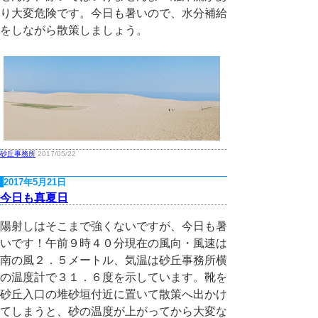
り大変危険です。今日も暑いので、水分補給
をしながら散策しましょう。
砂丘事務所
2017/05/22
2017年5月21日
今日も真夏日
陽射しはそこまで強くないですが、今日も暑
いです！午前９時４０分現在の風向・風速は
南の風２．５メートル、気温は砂丘事務所横
の温度計で３１．６度を示しています。靴を
砂丘入口の堆砂垣付近に置いて散策へ出かけ
てしまうと、砂の温度が上がってから大変な