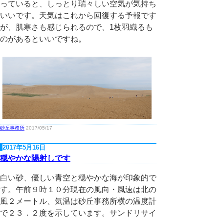
っていると、しっとり瑞々しい空気が気持ち
いいです。天気はこれから回復する予報です
が、肌寒さも感じられるので、1枚羽織るも
のがあるといいですね。
砂丘事務所
2017/05/17
2017年5月16日
穏やかな陽射しです
白い砂、優しい青空と穏やかな海が印象的で
す。午前９時１０分現在の風向・風速は北の
風２メートル、気温は砂丘事務所横の温度計
で２３．２度を示しています。サンドリサイ