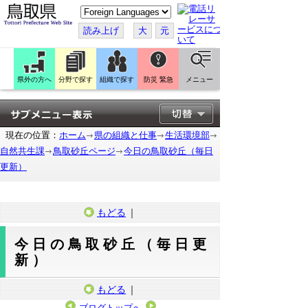
こ
の
ペ
読み上げ
大
元
ー
ジ
を
翻
訳
県外の方へ
分野で探す
組織で探す
防災 緊急
メニュー
す
る
現在の位置：
ホーム
県の組織と仕事
生活環境部
自然共生課
鳥取砂丘ページ
今日の鳥取砂丘（毎日
更新）
もどる
｜
今日の鳥取砂丘（毎日更
新）
もどる
｜
ブログトップへ