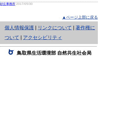
砂丘事務所
2017/05/30
▲ページ上部に戻る
と
個人情報保護
|
リンクについて
|
著作権に
り
ついて
|
アクセシビリティ
ネ
鳥取県生活環境部 自然共生社会局
ッ
自然共生課
住所 〒680-8570
ト
鳥取県鳥取市東町1丁目220
へ
電話
0857-26-7199
ファクシミリ 0857-26-7561
の
E-mail
shizen-kyousei@pref.tottori.lg.jp
「メールでの問い合わせについてお願い」
ドメイン指定受信・拒否などの設定をされてい
る場合は、「@pref.tottori.lg.jp」からの電子メールを
受信可能な設定としてください。
鳥取砂丘レンジャー詰所
住所 〒689-0105