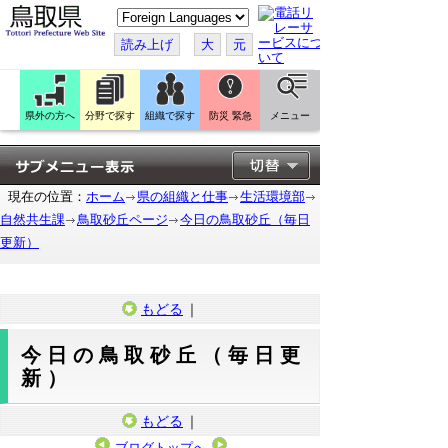
こ
の
ペ
読み上げ
大
元
ー
ジ
を
翻
訳
県外の方へ
分野で探す
組織で探す
防災 緊急
メニュー
す
る
現在の位置：
ホーム
県の組織と仕事
生活環境部
自然共生課
鳥取砂丘ページ
今日の鳥取砂丘（毎日
更新）
もどる
｜
今日の鳥取砂丘（毎日更
新）
もどる
｜
ブログトップへ