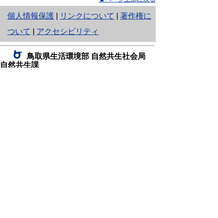
と
個人情報保護
|
リンクについて
|
著作権に
り
ついて
|
アクセシビリティ
ネ
鳥取県生活環境部 自然共生社会局
ッ
自然共生課
住所 〒680-8570
ト
鳥取県鳥取市東町1丁目220
へ
電話
0857-26-7199
ファクシミリ 0857-26-7561
の
E-mail
shizen-kyousei@pref.tottori.lg.jp
「メールでの問い合わせについてお願い」
ドメイン指定受信・拒否などの設定をされてい
る場合は、「@pref.tottori.lg.jp」からの電子メールを
受信可能な設定としてください。
鳥取砂丘レンジャー詰所
住所 〒689-0105
鳥取市福部町湯山2164-661
（一般財団法人自然公園財団鳥取支部
内）