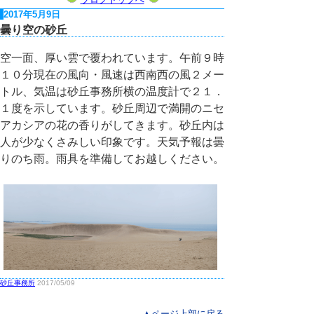
2017年5月9日
曇り空の砂丘
空一面、厚い雲で覆われています。午前９時
１０分現在の風向・風速は西南西の風２メー
トル、気温は砂丘事務所横の温度計で２１．
１度を示しています。砂丘周辺で満開のニセ
アカシアの花の香りがしてきます。砂丘内は
人が少なくさみしい印象です。天気予報は曇
りのち雨。雨具を準備してお越しください。
砂丘事務所
2017/05/09
▲ページ上部に戻る