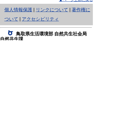
と
個人情報保護
|
リンクについて
|
著作権に
り
ついて
|
アクセシビリティ
ネ
鳥取県生活環境部 自然共生社会局
ッ
自然共生課
住所 〒680-8570
ト
鳥取県鳥取市東町1丁目220
へ
電話
0857-26-7199
ファクシミリ 0857-26-7561
の
E-mail
shizen-kyousei@pref.tottori.lg.jp
「メールでの問い合わせについてお願い」
ドメイン指定受信・拒否などの設定をされてい
る場合は、「@pref.tottori.lg.jp」からの電子メールを
受信可能な設定としてください。
鳥取砂丘レンジャー詰所
住所 〒689-0105
鳥取市福部町湯山2164-661
（一般財団法人自然公園財団鳥取支部
内）