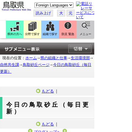
こ
の
ペ
読み上げ
大
元
ー
ジ
を
翻
訳
県外の方へ
分野で探す
組織で探す
防災 緊急
メニュー
す
る
現在の位置：
ホーム
県の組織と仕事
生活環境部
自然共生課
鳥取砂丘ページ
今日の鳥取砂丘（毎日
更新）
もどる
｜
今日の鳥取砂丘（毎日更
新）
もどる
｜
ブログトップへ