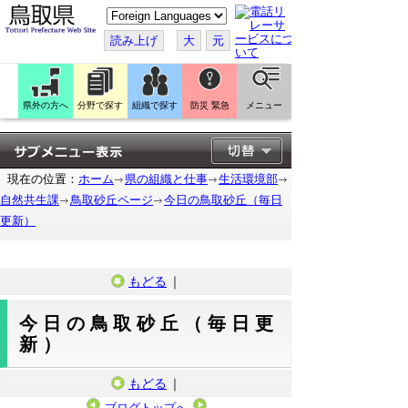
こ
の
ペ
読み上げ
大
元
ー
ジ
を
翻
訳
県外の方へ
分野で探す
組織で探す
防災 緊急
メニュー
す
る
現在の位置：
ホーム
県の組織と仕事
生活環境部
自然共生課
鳥取砂丘ページ
今日の鳥取砂丘（毎日
更新）
もどる
｜
今日の鳥取砂丘（毎日更
新）
もどる
｜
ブログトップへ