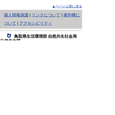
▲ページ上部に戻る
と
個人情報保護
|
リンクについて
|
著作権に
り
ついて
|
アクセシビリティ
ネ
鳥取県生活環境部 自然共生社会局
ッ
自然共生課
住所 〒680-8570
ト
鳥取県鳥取市東町1丁目220
へ
電話
0857-26-7199
ファクシミリ 0857-26-7561
の
E-mail
shizen-kyousei@pref.tottori.lg.jp
「メールでの問い合わせについてお願い」
ドメイン指定受信・拒否などの設定をされてい
る場合は、「@pref.tottori.lg.jp」からの電子メールを
受信可能な設定としてください。
鳥取砂丘レンジャー詰所
住所 〒689-0105
鳥取市福部町湯山2164-661
（一般財団法人自然公園財団鳥取支部