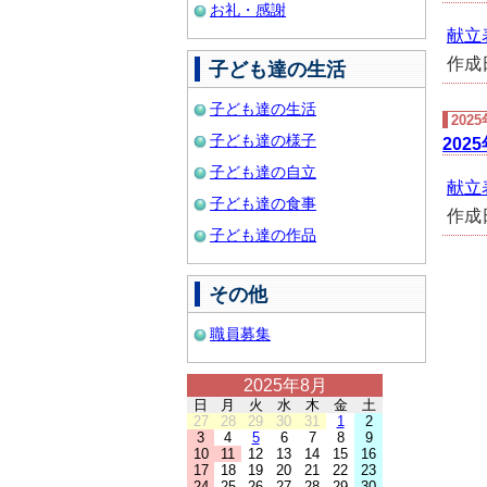
お礼・感謝
献立表 
作成
子ども達の生活
子ども達の生活
202
子ども達の様子
202
子ども達の自立
献立表 
子ども達の食事
作成
子ども達の作品
その他
職員募集
2025年8月
日
月
火
水
木
金
土
27
28
29
30
31
1
2
3
4
5
6
7
8
9
10
11
12
13
14
15
16
17
18
19
20
21
22
23
24
25
26
27
28
29
30