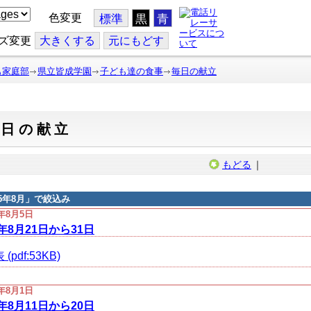
色変更
標準
黒
青
ズ変更
大
きくする
元
にもどす
も家庭部
県立皆成学園
子ども達の食事
毎日の献立
毎日の献立
もどる
｜
25年8月
」で絞込み
5年8月5日
5年8月21日から31日
(pdf:53KB)
5年8月1日
5年8月11日から20日