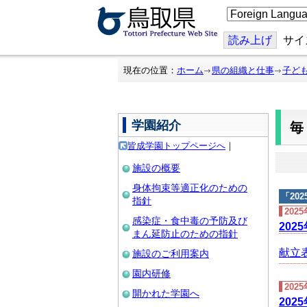
こ
の
ペ
ー
読み上げ
サイ
ジ
を
翻
現在の位置：
ホーム
県の組織と仕事
子ど
訳
す
る
学園紹介
皆成学園トップページへ
｜
施設の概要
身体拘束等適正化のための
「
20
指針
202
感染症・食中毒の予防及び
202
まん延防止のための指針
献立表 
施設のご利用案内
園内研修
202
開かれた学園へ
202