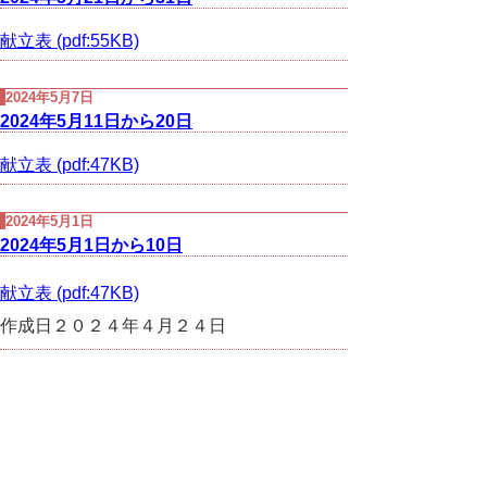
献立表 (pdf:55KB)
2024年5月7日
2024年5月11日から20日
献立表 (pdf:47KB)
2024年5月1日
2024年5月1日から10日
献立表 (pdf:47KB)
作成日２０２４年４月２４日
▲ページ上部に戻る
と
個人情報保護
|
リンクについて
|
著作権に
り
ついて
|
アクセシビリティ