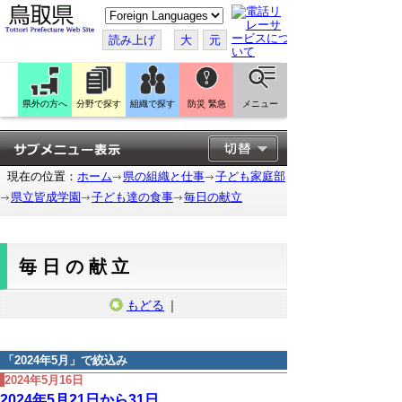
こ
の
ペ
読み上げ
大
元
ー
ジ
を
翻
訳
県外の方へ
分野で探す
組織で探す
防災 緊急
メニュー
す
る
現在の位置：
ホーム
県の組織と仕事
子ども家庭部
県立皆成学園
子ども達の食事
毎日の献立
毎日の献立
もどる
｜
「
2024年5月
」で絞込み
2024年5月16日
2024年5月21日から31日