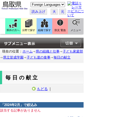
こ
の
ペ
読み上げ
大
元
ー
ジ
を
翻
訳
県外の方へ
分野で探す
組織で探す
防災 緊急
メニュー
す
る
現在の位置：
ホーム
県の組織と仕事
子ども家庭部
県立皆成学園
子ども達の食事
毎日の献立
毎日の献立
もどる
｜
「
2024年2月
」で絞込み
該当する記事がありません