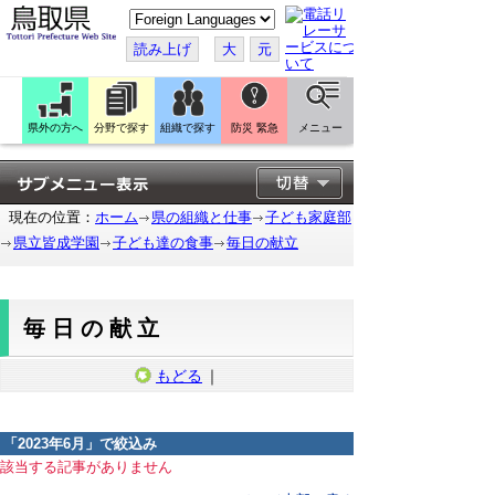
こ
の
ペ
読み上げ
大
元
ー
ジ
を
翻
訳
県外の方へ
分野で探す
組織で探す
防災 緊急
メニュー
す
る
現在の位置：
ホーム
県の組織と仕事
子ども家庭部
県立皆成学園
子ども達の食事
毎日の献立
毎日の献立
もどる
｜
「
2023年6月
」で絞込み
該当する記事がありません